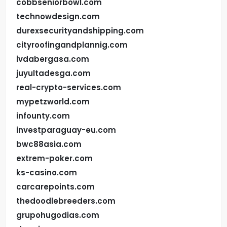
cobbseniorbowl.com
technowdesign.com
durexsecurityandshipping.com
cityroofingandplannig.com
ivdabergasa.com
juyultadesga.com
real-crypto-services.com
mypetzworld.com
infounty.com
investparaguay-eu.com
bwc88asia.com
extrem-poker.com
ks-casino.com
carcarepoints.com
thedoodlebreeders.com
grupohugodias.com