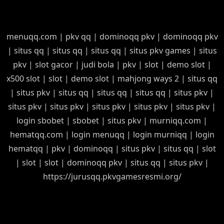
menuqq.com
|
pkv qq
|
dominoqq pkv
|
dominoqq pkv
|
situs qq
|
situs qq
|
situs qq
|
situs pkv games
|
situs
pkv
|
slot gacor
|
judi bola
|
pkv
|
slot
|
demo slot
|
x500 slot
|
slot
|
demo slot
|
mahjong ways 2
|
situs qq
|
situs pkv
|
situs qq
|
situs qq
|
situs qq
|
situs pkv
|
situs pkv
|
situs pkv
|
situs pkv
|
situs pkv
|
situs pkv
|
login sbobet
|
sbobet
|
situs pkv
|
murniqq.com
|
hematqq.com
|
login menuqq
|
login murniqq
|
login
hematqq
|
pkv
|
dominoqq
|
situs pkv
|
situs qq
|
slot
|
slot
|
slot
|
dominoqq pkv
|
situs qq
|
situs pkv
|
https://jurusqq.pkvgamesresmi.org/