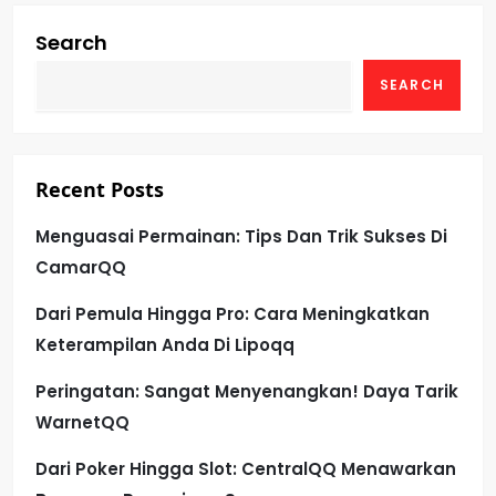
n
Search
a
SEARCH
v
i
Recent Posts
g
Menguasai Permainan: Tips Dan Trik Sukses Di
a
CamarQQ
t
Dari Pemula Hingga Pro: Cara Meningkatkan
Keterampilan Anda Di Lipoqq
i
Peringatan: Sangat Menyenangkan! Daya Tarik
o
WarnetQQ
n
Dari Poker Hingga Slot: CentralQQ Menawarkan