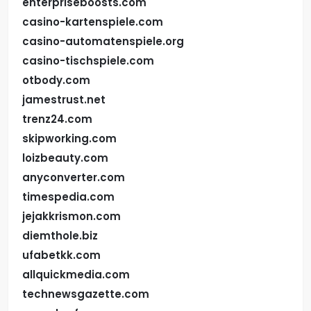
enterpriseboosts.com
casino-kartenspiele.com
casino-automatenspiele.org
casino-tischspiele.com
otbody.com
jamestrust.net
trenz24.com
skipworking.com
loizbeauty.com
anyconverter.com
timespedia.com
jejakkrismon.com
diemthole.biz
ufabetkk.com
allquickmedia.com
technewsgazette.com