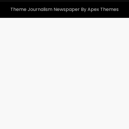
Theme Journalism Newspaper By Apex Themes