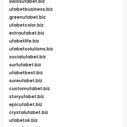
swissufabet.biz
ufabetbusiness.biz
greenufabet.biz
ufabetcolor.biz
extraufabet.biz
ufabetlife.biz
ufabetsolutions.biz
socialufabet.biz
surfufabet.biz
ufabetbest.biz
sureufabet.biz
customufabet.biz
storyufabet.biz
epicufabet.biz
crystalufabet.biz
ufabetok.biz