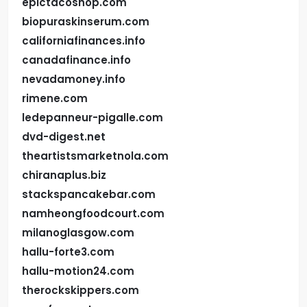
epictacoshop.com
biopuraskinserum.com
californiafinances.info
canadafinance.info
nevadamoney.info
rimene.com
ledepanneur-pigalle.com
dvd-digest.net
theartistsmarketnola.com
chiranaplus.biz
stackspancakebar.com
namheongfoodcourt.com
milanoglasgow.com
hallu-forte3.com
hallu-motion24.com
therockskippers.com