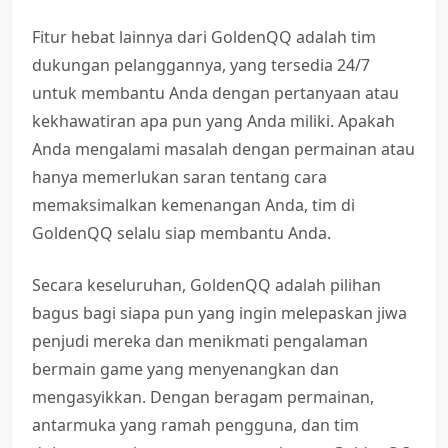
Fitur hebat lainnya dari GoldenQQ adalah tim
dukungan pelanggannya, yang tersedia 24/7
untuk membantu Anda dengan pertanyaan atau
kekhawatiran apa pun yang Anda miliki. Apakah
Anda mengalami masalah dengan permainan atau
hanya memerlukan saran tentang cara
memaksimalkan kemenangan Anda, tim di
GoldenQQ selalu siap membantu Anda.
Secara keseluruhan, GoldenQQ adalah pilihan
bagus bagi siapa pun yang ingin melepaskan jiwa
penjudi mereka dan menikmati pengalaman
bermain game yang menyenangkan dan
mengasyikkan. Dengan beragam permainan,
antarmuka yang ramah pengguna, dan tim