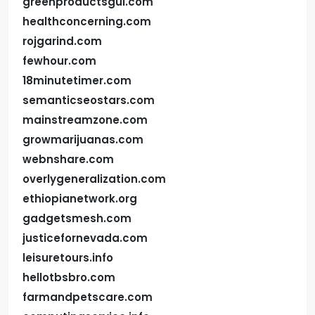
greenproductsgui.com
healthconcerning.com
rojgarind.com
fewhour.com
18minutetimer.com
semanticseostars.com
mainstreamzone.com
growmarijuanas.com
webnshare.com
overlygeneralization.com
ethiopianetwork.org
gadgetsmesh.com
justicefornevada.com
leisuretours.info
hellotbsbro.com
farmandpetscare.com