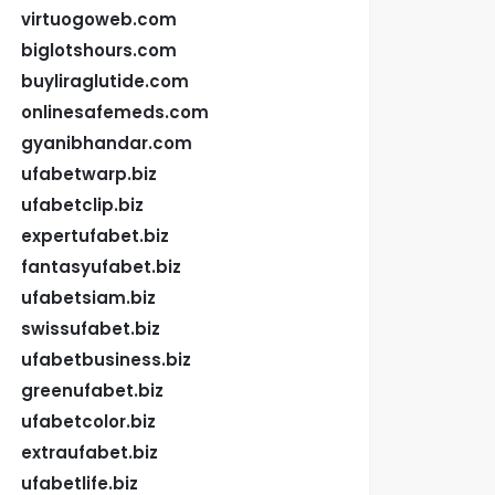
virtuogoweb.com
biglotshours.com
buyliraglutide.com
onlinesafemeds.com
gyanibhandar.com
ufabetwarp.biz
ufabetclip.biz
expertufabet.biz
fantasyufabet.biz
ufabetsiam.biz
swissufabet.biz
ufabetbusiness.biz
greenufabet.biz
ufabetcolor.biz
extraufabet.biz
ufabetlife.biz