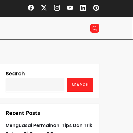
ker Online
poker dengan komunitas besar dan peluang menang yang tinggi.
Search
SEARCH
Recent Posts
Menguasai Permainan: Tips Dan Trik