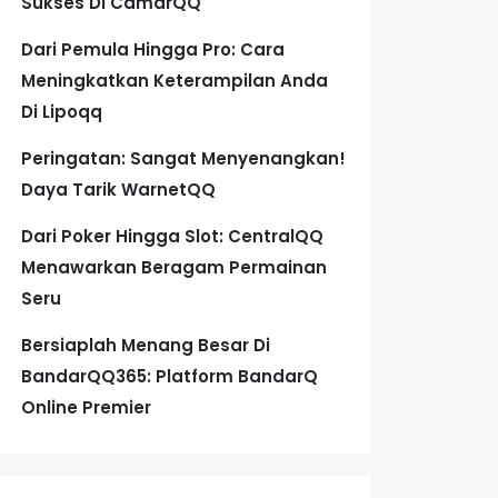
Sukses Di CamarQQ
Dari Pemula Hingga Pro: Cara
Meningkatkan Keterampilan Anda
Di Lipoqq
Peringatan: Sangat Menyenangkan!
Daya Tarik WarnetQQ
Dari Poker Hingga Slot: CentralQQ
Menawarkan Beragam Permainan
Seru
Bersiaplah Menang Besar Di
BandarQQ365: Platform BandarQ
Online Premier