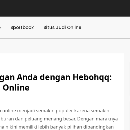
pat Berkumpulnya Para Pecinta Po
kumpulnya para pecinta poker online. Nikmati berbagai varian 
o
Sportbook
Situs Judi Online
gan Anda dengan Hebohqq:
 Online
n online menjadi semakin populer karena semakin
 hiburan dan peluang menang besar. Dengan maraknya
main kini memiliki lebih banyak pilihan dibandingkan