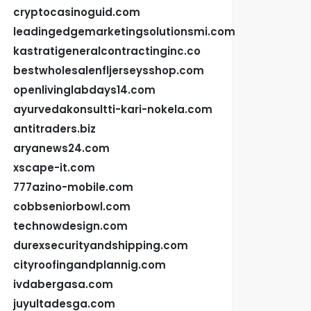
cryptocasinoguid.com
leadingedgemarketingsolutionsmi.com
kastratigeneralcontractinginc.co
bestwholesalenfljerseysshop.com
openlivinglabdays14.com
ayurvedakonsultti-kari-nokela.com
antitraders.biz
aryanews24.com
xscape-it.com
777azino-mobile.com
cobbseniorbowl.com
technowdesign.com
durexsecurityandshipping.com
cityroofingandplannig.com
ivdabergasa.com
juyultadesga.com