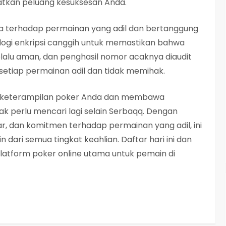
tkan peluang kesuksesan Anda.
a terhadap permainan yang adil dan bertanggung
logi enkripsi canggih untuk memastikan bahwa
lalu aman, dan penghasil nomor acaknya diaudit
etiap permainan adil dan tidak memihak.
an keterampilan poker Anda dan membawa
ak perlu mencari lagi selain Serbaqq. Dengan
r, dan komitmen terhadap permainan yang adil, ini
dari semua tingkat keahlian. Daftar hari ini dan
latform poker online utama untuk pemain di