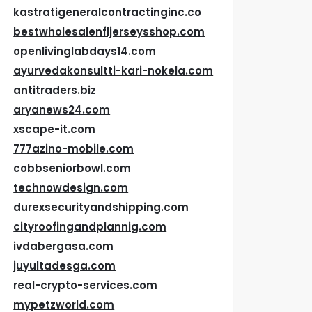
kastratigeneralcontractinginc.co
bestwholesalenfljerseysshop.com
openlivinglabdays14.com
ayurvedakonsultti-kari-nokela.com
antitraders.biz
aryanews24.com
xscape-it.com
777azino-mobile.com
cobbseniorbowl.com
technowdesign.com
durexsecurityandshipping.com
cityroofingandplannig.com
ivdabergasa.com
juyultadesga.com
real-crypto-services.com
mypetzworld.com