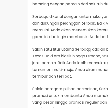
bersaing dengan pemain dari seluruh du
Serbaqq dikenal dengan antarmuka ya
dan dukungan pelanggan terbaik. Baik 
memulai, Anda akan menemukan komuni
game ini dan ingin membantu Anda be
Salah satu fitur utama Serbaqq adalah
Texas Hold’em klasik hingga Omaha, Stud
jenis pemain. Baik Anda lebih menyukai
turnamen multi-meja, Anda akan mene
terhibur dan terlibat.
Selain beragam pilihan permainan, Se
promosi untuk membantu Anda memaks
yang besar hingga promosi reguler dan 