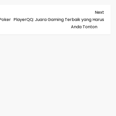
Next
Next
Post
Poker
PlayerQQ: Juara Gaming Terbaik yang Harus
Anda Tonton