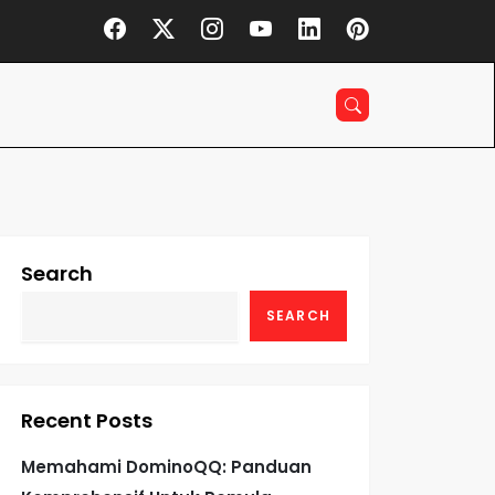
Poker Online
ian poker dengan komunitas besar dan peluang menang yang
Search
SEARCH
Recent Posts
Memahami DominoQQ: Panduan