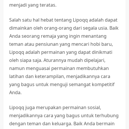
menjadi yang teratas.
Salah satu hal hebat tentang Lipoqq adalah dapat
dimainkan oleh orang-orang dari segala usia. Baik
Anda seorang remaja yang ingin menantang
teman atau pensiunan yang mencari hobi baru,
Lipoqq adalah permainan yang dapat dinikmati
oleh siapa saja. Aturannya mudah dipelajari,
namun menguasai permainan membutuhkan
latihan dan keterampilan, menjadikannya cara
yang bagus untuk menguji semangat kompetitif
Anda.
Lipoqq juga merupakan permainan sosial,
menjadikannya cara yang bagus untuk terhubung
dengan teman dan keluarga. Baik Anda bermain