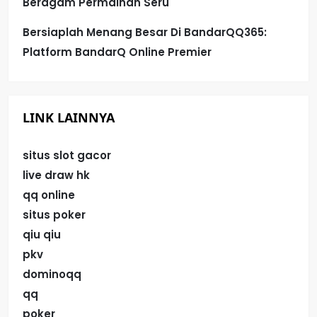
Beragam Permainan Seru
Bersiaplah Menang Besar Di BandarQQ365:
Platform BandarQ Online Premier
LINK LAINNYA
situs slot gacor
live draw hk
qq online
situs poker
qiu qiu
pkv
dominoqq
qq
poker