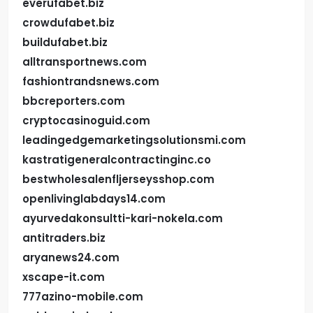
everufabet.biz
crowdufabet.biz
buildufabet.biz
alltransportnews.com
fashiontrandsnews.com
bbcreporters.com
cryptocasinoguid.com
leadingedgemarketingsolutionsmi.com
kastratigeneralcontractinginc.co
bestwholesalenfljerseysshop.com
openlivinglabdays14.com
ayurvedakonsultti-kari-nokela.com
antitraders.biz
aryanews24.com
xscape-it.com
777azino-mobile.com