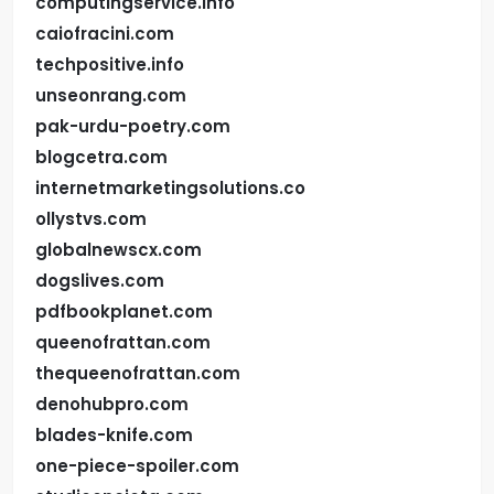
computingservice.info
caiofracini.com
techpositive.info
unseonrang.com
pak-urdu-poetry.com
blogcetra.com
internetmarketingsolutions.co
ollystvs.com
globalnewscx.com
dogslives.com
pdfbookplanet.com
queenofrattan.com
thequeenofrattan.com
denohubpro.com
blades-knife.com
one-piece-spoiler.com