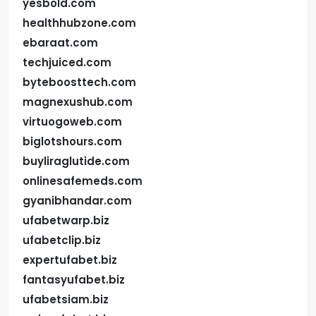
yesbold.com
healthhubzone.com
ebaraat.com
techjuiced.com
byteboosttech.com
magnexushub.com
virtuogoweb.com
biglotshours.com
buyliraglutide.com
onlinesafemeds.com
gyanibhandar.com
ufabetwarp.biz
ufabetclip.biz
expertufabet.biz
fantasyufabet.biz
ufabetsiam.biz