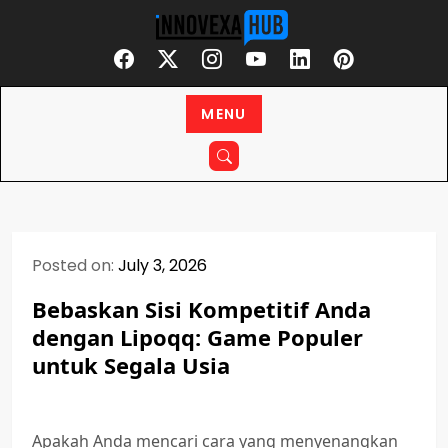
Skip
PKV Games
to
PKV Games adalah
Tempat
content
tempat berkumpulnya
Berkumpuln
para pecinta poker
MENU
Para Pecin
online. Nikmati
berbagai varian poker
Poker Onli
dengan komunitas
besar dan peluang
menang yang tinggi.
Posted on:
July 3, 2026
Bebaskan Sisi Kompetitif Anda
dengan Lipoqq: Game Populer
untuk Segala Usia
Apakah Anda mencari cara yang menyenangkan