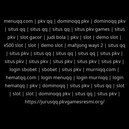
menuqq.com
|
pkv qq
|
dominoqq pkv
|
dominoqq pkv
|
situs qq
|
situs qq
|
situs qq
|
situs pkv games
|
situs
pkv
|
slot gacor
|
judi bola
|
pkv
|
slot
|
demo slot
|
x500 slot
|
slot
|
demo slot
|
mahjong ways 2
|
situs qq
|
situs pkv
|
situs qq
|
situs qq
|
situs qq
|
situs pkv
|
situs pkv
|
situs pkv
|
situs pkv
|
situs pkv
|
situs pkv
|
login sbobet
|
sbobet
|
situs pkv
|
murniqq.com
|
hematqq.com
|
login menuqq
|
login murniqq
|
login
hematqq
|
pkv
|
dominoqq
|
situs pkv
|
situs qq
|
slot
|
slot
|
slot
|
dominoqq pkv
|
situs qq
|
situs pkv
|
https://jurusqq.pkvgamesresmi.org/