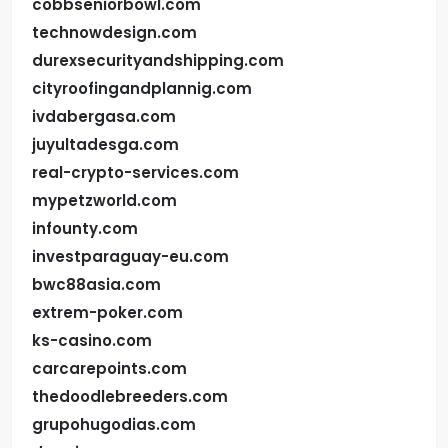
cobbseniorbowl.com
technowdesign.com
durexsecurityandshipping.com
cityroofingandplannig.com
ivdabergasa.com
juyultadesga.com
real-crypto-services.com
mypetzworld.com
infounty.com
investparaguay-eu.com
bwc88asia.com
extrem-poker.com
ks-casino.com
carcarepoints.com
thedoodlebreeders.com
grupohugodias.com