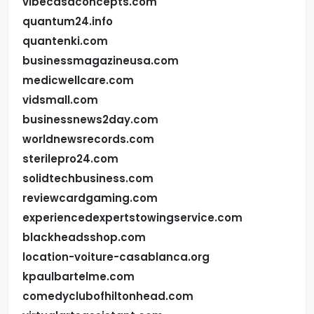
vibecasaconcepts.com
quantum24.info
quantenki.com
businessmagazineusa.com
medicwellcare.com
vidsmall.com
businessnews2day.com
worldnewsrecords.com
sterilepro24.com
solidtechbusiness.com
reviewcardgaming.com
experiencedexpertstowingservice.com
blackheadsshop.com
location-voiture-casablanca.org
kpaulbartelme.com
comedyclubofhiltonhead.com