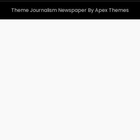
Theme Journalism Newspaper By Apex Themes