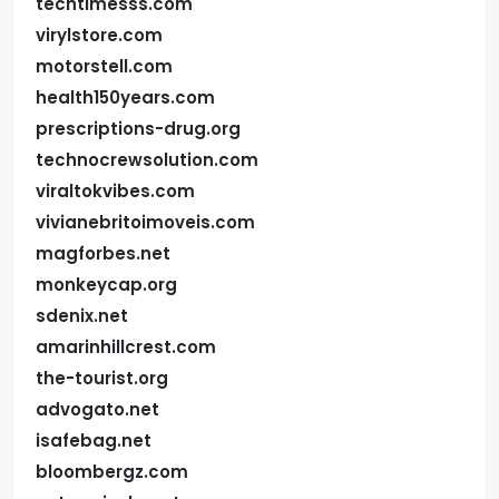
techtimesss.com
virylstore.com
motorstell.com
health150years.com
prescriptions-drug.org
technocrewsolution.com
viraltokvibes.com
vivianebritoimoveis.com
magforbes.net
monkeycap.org
sdenix.net
amarinhillcrest.com
the-tourist.org
advogato.net
isafebag.net
bloombergz.com