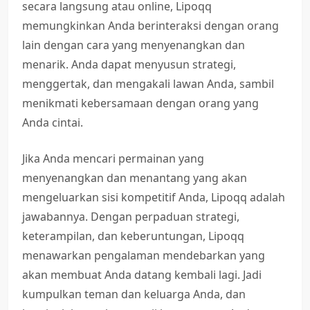
secara langsung atau online, Lipoqq
memungkinkan Anda berinteraksi dengan orang
lain dengan cara yang menyenangkan dan
menarik. Anda dapat menyusun strategi,
menggertak, dan mengakali lawan Anda, sambil
menikmati kebersamaan dengan orang yang
Anda cintai.
Jika Anda mencari permainan yang
menyenangkan dan menantang yang akan
mengeluarkan sisi kompetitif Anda, Lipoqq adalah
jawabannya. Dengan perpaduan strategi,
keterampilan, dan keberuntungan, Lipoqq
menawarkan pengalaman mendebarkan yang
akan membuat Anda datang kembali lagi. Jadi
kumpulkan teman dan keluarga Anda, dan