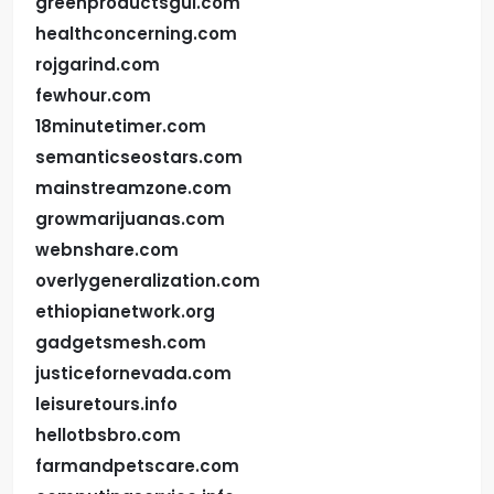
greenproductsgui.com
healthconcerning.com
rojgarind.com
fewhour.com
18minutetimer.com
semanticseostars.com
mainstreamzone.com
growmarijuanas.com
webnshare.com
overlygeneralization.com
ethiopianetwork.org
gadgetsmesh.com
justicefornevada.com
leisuretours.info
hellotbsbro.com
farmandpetscare.com