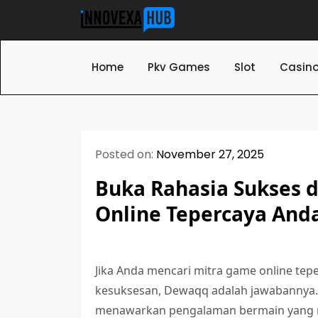
Skip
PKV Games: Tem
to
PKV Games adalah tempat ber
content
Home
Pkv Games
Slot
Casin
Posted on:
November 27, 2025
Buka Rahasia Sukses 
Online Tepercaya And
Jika Anda mencari mitra game online t
kesuksesan, Dewaqq adalah jawabannya
menawarkan pengalaman bermain yang 