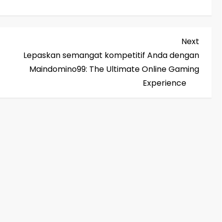
Next
Next
Post
Lepaskan semangat kompetitif Anda dengan
Maindomino99: The Ultimate Online Gaming
Experience