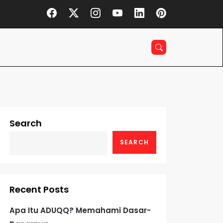
Poker Online
ian poker dengan komunitas besar dan peluang menang yang
Search
SEARCH
Recent Posts
Apa Itu ADUQQ? Memahami Dasar-