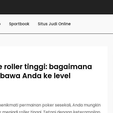
mpat Berkumpulnya Para Pecinta 
rkumpulnya para pecinta poker online. Nikmati berbagai var
o
Sportbook
Situs Judi Online
 roller tinggi: bagaimana
awa Anda ke level
menikmati permainan poker sesekali, Anda mungkin
enjadi roller tinggi. Tetapi dengan keterampilan,