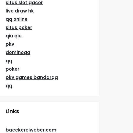
situs slot gacor
live draw hk
qq online
situs poker
qiu qiu
pkv
dominoqq
qq
poker
pkv games bandarqq
qq
Links
baeckereiweber.com