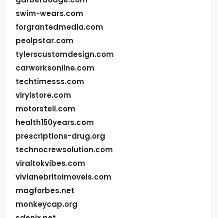
swim-wears.com
forgrantedmedia.com
peolpstar.com
tylerscustomdesign.com
carworksonline.com
techtimesss.com
virylstore.com
motorstell.com
health150years.com
prescriptions-drug.org
technocrewsolution.com
viraltokvibes.com
vivianebritoimoveis.com
magforbes.net
monkeycap.org
sdenix.net