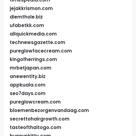
jejakkrismon.com
diemthole.biz
ufabetkk.com
allquickmedia.com
technewsgazette.com
pureglowfacecream.com
kingofherrings.com
mrbetjapan.com
anewentity.biz
appkuala.com
seo7days.com
pureglowcream.com
bloemenbezorgenvandaag.com
secrettohairgrowth.com
tasteofthaitogo.com
bunnynkitty.com