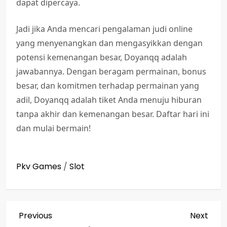
dapat dipercaya.
Jadi jika Anda mencari pengalaman judi online
yang menyenangkan dan mengasyikkan dengan
potensi kemenangan besar, Doyanqq adalah
jawabannya. Dengan beragam permainan, bonus
besar, dan komitmen terhadap permainan yang
adil, Doyanqq adalah tiket Anda menuju hiburan
tanpa akhir dan kemenangan besar. Daftar hari ini
dan mulai bermain!
Pkv Games
/
Slot
P
Previous
Next
Previous
Next