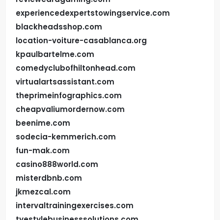
experiencedexpertstowingservice.com
blackheadsshop.com
location-voiture-casablanca.org
kpaulbartelme.com
comedyclubofhiltonhead.com
virtualartsassistant.com
theprimeinfographics.com
cheapvaliumordernow.com
beenime.com
sodecia-kemmerich.com
fun-mak.com
casino888world.com
misterdbnb.com
jkmezcal.com
intervaltrainingexercises.com
tyestylebusinesssolutions.com