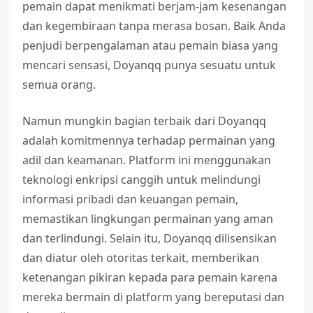
pemain dapat menikmati berjam-jam kesenangan
dan kegembiraan tanpa merasa bosan. Baik Anda
penjudi berpengalaman atau pemain biasa yang
mencari sensasi, Doyanqq punya sesuatu untuk
semua orang.
Namun mungkin bagian terbaik dari Doyanqq
adalah komitmennya terhadap permainan yang
adil dan keamanan. Platform ini menggunakan
teknologi enkripsi canggih untuk melindungi
informasi pribadi dan keuangan pemain,
memastikan lingkungan permainan yang aman
dan terlindungi. Selain itu, Doyanqq dilisensikan
dan diatur oleh otoritas terkait, memberikan
ketenangan pikiran kepada para pemain karena
mereka bermain di platform yang bereputasi dan