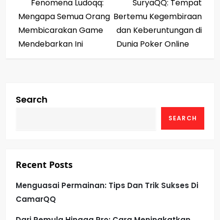
Post
Post
Fenomena Ludoqq:
SuryaQQ: Tempat
o
Mengapa Semua Orang
Bertemu Kegembiraan
s
Membicarakan Game
dan Keberuntungan di
Mendebarkan Ini
Dunia Poker Online
t
n
a
Search
v
SEARCH
i
g
Recent Posts
a
Menguasai Permainan: Tips Dan Trik Sukses Di
CamarQQ
t
Dari Pemula Hingga Pro: Cara Meningkatkan