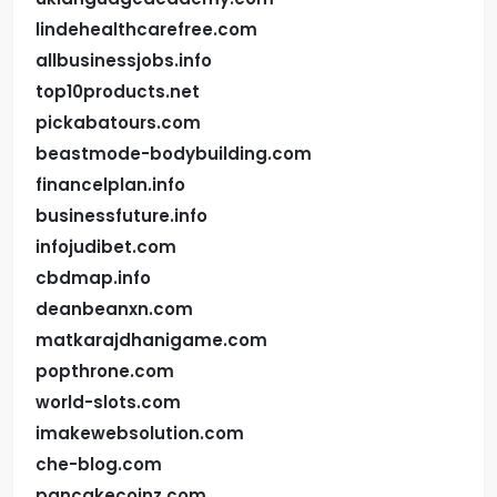
lindehealthcarefree.com
allbusinessjobs.info
top10products.net
pickabatours.com
beastmode-bodybuilding.com
financelplan.info
businessfuture.info
infojudibet.com
cbdmap.info
deanbeanxn.com
matkarajdhanigame.com
popthrone.com
world-slots.com
imakewebsolution.com
che-blog.com
pancakecoinz.com