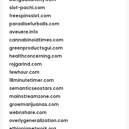
slot-pachi.com
freespinsslot.com
paradisefurballs.com
aveuere.info
cannabinoidtimes.com
greenproductsgui.com
healthconcerning.com
rojgarind.com
fewhour.com
18minutetimer.com
semanticseostars.com
mainstreamzone.com
growmarijuanas.com
webnshare.com
overlygeneralization.com
ethiopianetwork.org