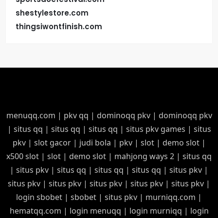
shestylestore.com
thingsiwontfinish.com
menuqq.com
|
pkv qq
|
dominoqq pkv
|
dominoqq pkv
|
situs qq
|
situs qq
|
situs qq
|
situs pkv games
|
situs
pkv
|
slot gacor
|
judi bola
|
pkv
|
slot
|
demo slot
|
x500 slot
|
slot
|
demo slot
|
mahjong ways 2
|
situs qq
|
situs pkv
|
situs qq
|
situs qq
|
situs qq
|
situs pkv
|
situs pkv
|
situs pkv
|
situs pkv
|
situs pkv
|
situs pkv
|
login sbobet
|
sbobet
|
situs pkv
|
murniqq.com
|
hematqq.com
|
login menuqq
|
login murniqq
|
login