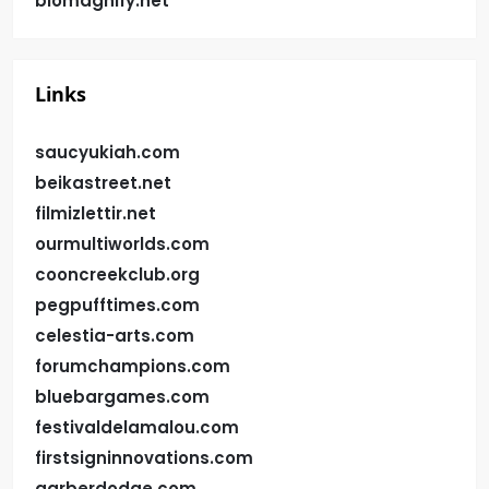
biomagnify.net
Links
saucyukiah.com
beikastreet.net
filmizlettir.net
ourmultiworlds.com
cooncreekclub.org
pegpufftimes.com
celestia-arts.com
forumchampions.com
bluebargames.com
festivaldelamalou.com
firstsigninnovations.com
garberdodge.com