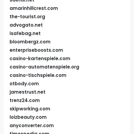
amarinhillcrest.com
the-tourist.org
advogato.net
isafebag.net
bloombergz.com
enterpriseboosts.com
casino-kartenspiele.com
casino-automatenspiele.org
casino-tischspiele.com
otbody.com
jamestrust.net
trenz24.com
skipworking.com
loizbeauty.com
anyconverter.com
timespedia.com