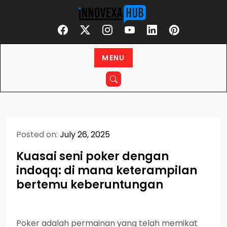
Skip
PKV Game
to
PKV Games adalah
Tempat
content
tempat
Berkumpul
berkumpulnya para
MENU
Para Pecin
pecinta poker online.
Nikmati berbagai
Poker Onli
varian poker dengan
komunitas besar dan
peluang menang
Posted on:
July 26, 2025
yang tinggi.
Kuasai seni poker dengan
indoqq: di mana keterampilan
bertemu keberuntungan
Poker adalah permainan yang telah memikat