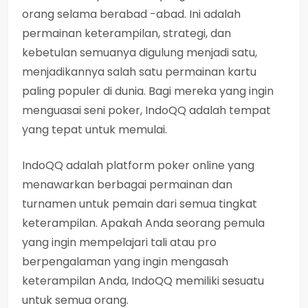
orang selama berabad -abad. Ini adalah
permainan keterampilan, strategi, dan
kebetulan semuanya digulung menjadi satu,
menjadikannya salah satu permainan kartu
paling populer di dunia. Bagi mereka yang ingin
menguasai seni poker, IndoQQ adalah tempat
yang tepat untuk memulai.
IndoQQ adalah platform poker online yang
menawarkan berbagai permainan dan
turnamen untuk pemain dari semua tingkat
keterampilan. Apakah Anda seorang pemula
yang ingin mempelajari tali atau pro
berpengalaman yang ingin mengasah
keterampilan Anda, IndoQQ memiliki sesuatu
untuk semua orang.