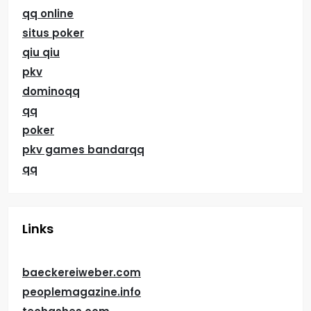
qq online
situs poker
qiu qiu
pkv
dominoqq
qq
poker
pkv games bandarqq
qq
Links
baeckereiweber.com
peoplemagazine.info