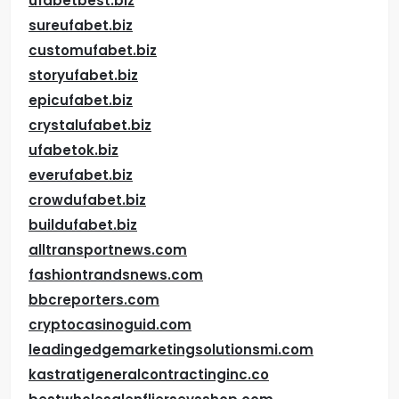
ufabetbest.biz
sureufabet.biz
customufabet.biz
storyufabet.biz
epicufabet.biz
crystalufabet.biz
ufabetok.biz
everufabet.biz
crowdufabet.biz
buildufabet.biz
alltransportnews.com
fashiontrandsnews.com
bbcreporters.com
cryptocasinoguid.com
leadingedgemarketingsolutionsmi.com
kastratigeneralcontractinginc.co