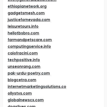
ethiopianetwork.org
gadgetsmesh.com
justicefornevada.com
leisuretours.info
hellotbsbro.com
farmandpetscare.com
computingservice.info
caiofracini.com
techpositive.info
unseonrang.com
pak-urdu-poetry.com
blogcetra.com
internetmarketingsolutions.co
ollystvs.com
globalnewscx.com
dogslives.com