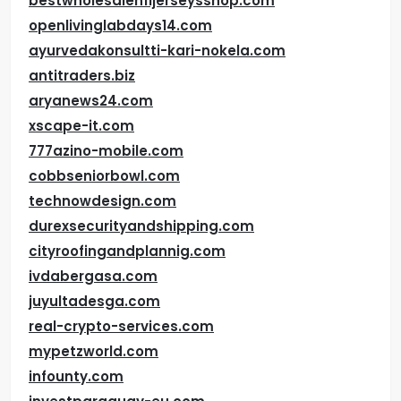
bestwholesalenfljerseysshop.com
openlivinglabdays14.com
ayurvedakonsultti-kari-nokela.com
antitraders.biz
aryanews24.com
xscape-it.com
777azino-mobile.com
cobbseniorbowl.com
technowdesign.com
durexsecurityandshipping.com
cityroofingandplannig.com
ivdabergasa.com
juyultadesga.com
real-crypto-services.com
mypetzworld.com
infounty.com