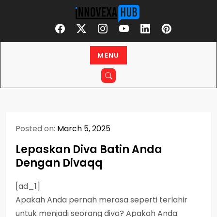
Skip
PKV Game
to
PKV Games adalah
Tempat
content
tempat
Berkumpul
berkumpulnya para
MENU
Para Pecin
pecinta poker online.
Nikmati berbagai
Poker Onli
varian poker dengan
komunitas besar dan
peluang menang
Posted on:
March 5, 2025
yang tinggi.
Lepaskan Diva Batin Anda
Dengan Divaqq
[ad_1]
Apakah Anda pernah merasa seperti terlahir
untuk menjadi seorang diva? Apakah Anda