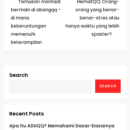
Post
Post
Temukan manfaat
HematQQ: Orang-
o
bermain di abangqq –
orang yang benar-
s
di mana
benar-stres atau
keberuntungan
hanya waktu yang lebih
t
memenuhi
spaster?
keterampilan
n
a
v
Search
i
SEARCH
g
a
Recent Posts
t
Apa Itu ADUQQ? Memahami Dasar-Dasarnya