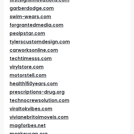
garberdodge.com
swim-wears.com
forgrantedmedia.com
peolpstar.com
tylerscustomdesign.com
carworksonline.com
techtimesss.com
virylstore.com
motorstell.com
health150years.com
prescriptions-drug.org
technocrewsolution.com
viraltokvibes.com
vivianebritoimoveis.com
magforbes.net
monkeycap.org