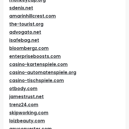
sdenix.net
amarinhillcrest.com
the-tourist.org
advogato.net
isafebag.net
bloombergz.com
enterpriseboosts.com
casino-kartenspiele.com
casino-automatenspiele.org
casino-tischspiele.com
otbody.com
jamestrust.net
trenz24.com
skipworking.com
loizbeauty.com
anyconverter.com