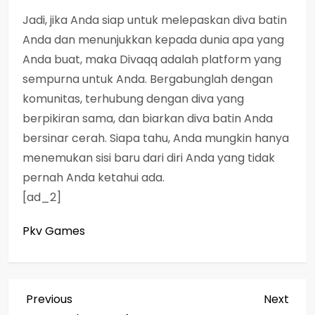
Jadi, jika Anda siap untuk melepaskan diva batin
Anda dan menunjukkan kepada dunia apa yang
Anda buat, maka Divaqq adalah platform yang
sempurna untuk Anda. Bergabunglah dengan
komunitas, terhubung dengan diva yang
berpikiran sama, dan biarkan diva batin Anda
bersinar cerah. Siapa tahu, Anda mungkin hanya
menemukan sisi baru dari diri Anda yang tidak
pernah Anda ketahui ada.
[ad_2]
Pkv Games
P
Previous
Next
Previous
Next