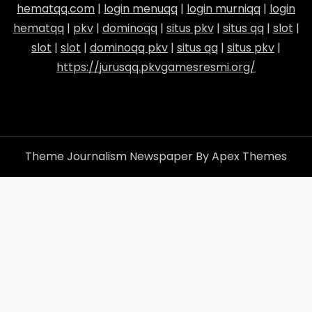
hematqq.com
|
login menuqq
|
login murniqq
|
login
hematqq
|
pkv
|
dominoqq
|
situs pkv
|
situs qq
|
slot
|
slot
|
slot
|
dominoqq pkv
|
situs qq
|
situs pkv
|
https://jurusqq.pkvgamesresmi.org/
Theme Journalism Newspaper By Apex Themes