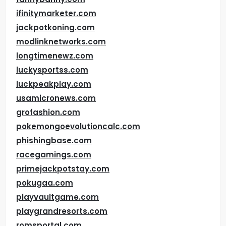
ifinitymarketer.com
jackpotkoning.com
modlinknetworks.com
longtimenewz.com
luckysportss.com
luckpeakplay.com
usamicronews.com
grofashion.com
pokemongoevolutioncalc.com
phishingbase.com
racegamings.com
primejackpotstay.com
pokugaa.com
playvaultgame.com
playgrandresorts.com
romsportal.com