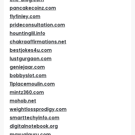
pancakecoinz.com
flyfinley.com
prideconsultation.com
hountinglil.info
chakraaffirmations.net
bestjokes4u.com
lustgurgaon.com
geniejaar.com
bobbyslot.com
11placemoulin.com
mintz360.com
mohob.net
weightlossprodigy.com
smarttechyinfo.com
digitalnotebook.org
maxualguru.com