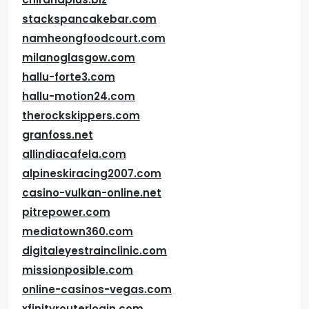
stackspancakebar.com
namheongfoodcourt.com
milanoglasgow.com
hallu-forte3.com
hallu-motion24.com
therockskippers.com
granfoss.net
allindiacafela.com
alpineskiracing2007.com
casino-vulkan-online.net
pitrepower.com
mediatown360.com
digitaleyestrainclinic.com
missionposible.com
online-casinos-vegas.com
xfinityrouterlogin.com