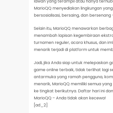
lawan yang terampil atau hanya terhub
MarioQQ menyediakan lingkungan yang 
bersosialisasi, bersaing, dan bersenang
Selain itu, MarioQQ menawarkan berba
menambah lapisan kegembiraan ekstr
turnamen reguler, acara khusus, dan imb
menarik terjadi di platform untuk memb
Jadi, jika Anda siap untuk melepaska
game online terbaik, tidak terlihat lag
antarmuka yang ramah pengguna, komu
menarik, MarioQQ memiliki semua yan
ke tingkat berikutnya. Daftar hari ini 
MarioQQ – Anda tidak akan kecewa!
[ad_2]