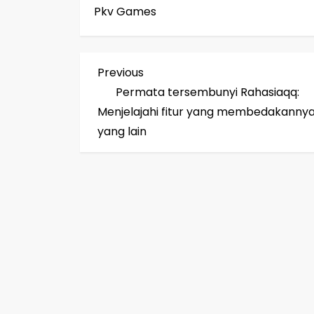
Pkv Games
P
Previous
Previous
Post
Permata tersembunyi Rahasiaqq:
o
Menjelajahi fitur yang membedakannya
s
yang lain
t
n
a
v
i