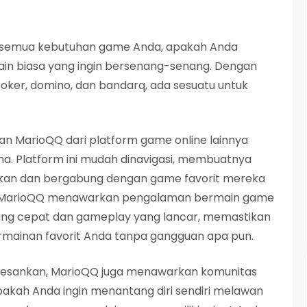
k semua kebutuhan game Anda, apakah Anda
n biasa yang ingin bersenang-senang. Dengan
ker, domino, dan bandarq, ada sesuatu untuk
n MarioQQ dari platform game online lainnya
. Platform ini mudah dinavigasi, membuatnya
kan dan bergabung dengan game favorit mereka
tu, MarioQQ menawarkan pengalaman bermain game
ng cepat dan gameplay yang lancar, memastikan
mainan favorit Anda tanpa gangguan apa pun.
gesankan, MarioQQ juga menawarkan komunitas
akah Anda ingin menantang diri sendiri melawan