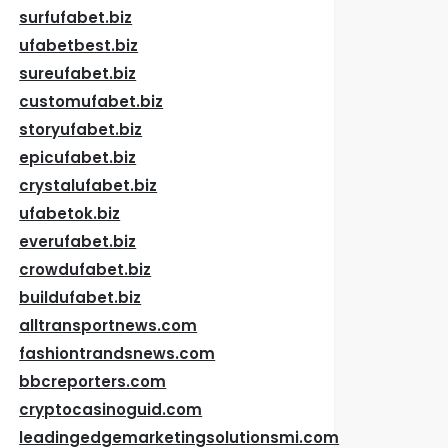
surfufabet.biz
ufabetbest.biz
sureufabet.biz
customufabet.biz
storyufabet.biz
epicufabet.biz
crystalufabet.biz
ufabetok.biz
everufabet.biz
crowdufabet.biz
buildufabet.biz
alltransportnews.com
fashiontrandsnews.com
bbcreporters.com
cryptocasinoguid.com
leadingedgemarketingsolutionsmi.com