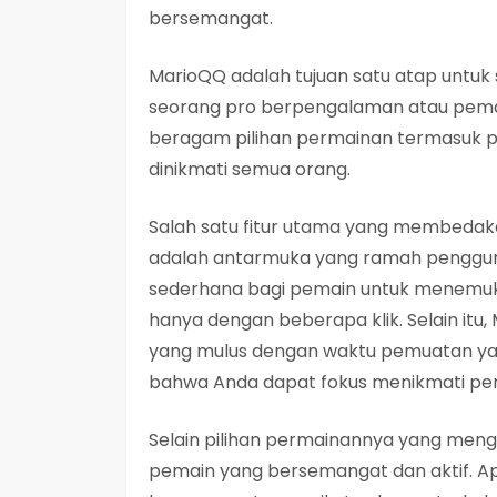
bersemangat.
MarioQQ adalah tujuan satu atap untu
seorang pro berpengalaman atau pemai
beragam pilihan permainan termasuk po
dinikmati semua orang.
Salah satu fitur utama yang membedaka
adalah antarmuka yang ramah pengguna
sederhana bagi pemain untuk menemu
hanya dengan beberapa klik. Selain i
yang mulus dengan waktu pemuatan ya
bahwa Anda dapat fokus menikmati per
Selain pilihan permainannya yang men
pemain yang bersemangat dan aktif. Ap