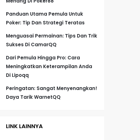
Menang Di Poker88
Panduan Utama Pemula Untuk
Poker: Tip Dan Strategi Teratas
Menguasai Permainan: Tips Dan Trik
Sukses Di CamarQQ
Dari Pemula Hingga Pro: Cara
Meningkatkan Keterampilan Anda
Di Lipoqq
Peringatan: Sangat Menyenangkan!
Daya Tarik WarnetQQ
LINK LAINNYA