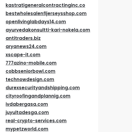
kastratigeneralcontractinginc.co
bestwholesalenfljerseysshop.com
openlivinglabdays14.com
ayurvedakonsultti-kari-nokela.com
antitraders.biz
aryanews24.com
xscape-it.com
777azino-mobile.com
cobbseniorbowl.com
technowdesign.com
durexsecurityandshipping.com
cityroofingandplannig.com
ivdabergasa.com
juyultadesga.com
real-crypto-services.com
mypetzworld.com