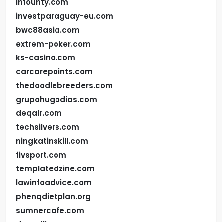
infounty.com
investparaguay-eu.com
bwc88asia.com
extrem-poker.com
ks-casino.com
carcarepoints.com
thedoodlebreeders.com
grupohugodias.com
deqair.com
techsilvers.com
ningkatinskill.com
fivsport.com
templatedzine.com
lawinfoadvice.com
phenqdietplan.org
sumnercafe.com