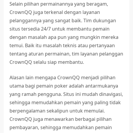
Selain pilihan permainannya yang beragam,
CrownQQ juga terkenal dengan layanan
pelanggannya yang sangat baik. Tim dukungan
situs tersedia 24/7 untuk membantu pemain
dengan masalah apa pun yang mungkin mereka
temui. Baik itu masalah teknis atau pertanyaan
tentang aturan permainan, tim layanan pelanggan
CrownQQ selalu siap membantu.
Alasan lain mengapa CrownQQ menjadi pilihan
utama bagi pemain poker adalah antarmukanya
yang ramah pengguna. Situs ini mudah dinavigasi,
sehingga memudahkan pemain yang paling tidak
berpengalaman sekalipun untuk memulai.
CrownQQ juga menawarkan berbagai pilihan
pembayaran, sehingga memudahkan pemain