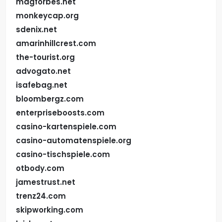
magforbes.net
monkeycap.org
sdenix.net
amarinhillcrest.com
the-tourist.org
advogato.net
isafebag.net
bloombergz.com
enterpriseboosts.com
casino-kartenspiele.com
casino-automatenspiele.org
casino-tischspiele.com
otbody.com
jamestrust.net
trenz24.com
skipworking.com