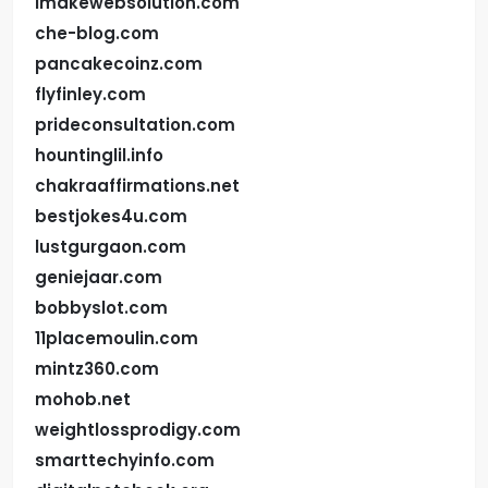
imakewebsolution.com
che-blog.com
pancakecoinz.com
flyfinley.com
prideconsultation.com
hountinglil.info
chakraaffirmations.net
bestjokes4u.com
lustgurgaon.com
geniejaar.com
bobbyslot.com
11placemoulin.com
mintz360.com
mohob.net
weightlossprodigy.com
smarttechyinfo.com