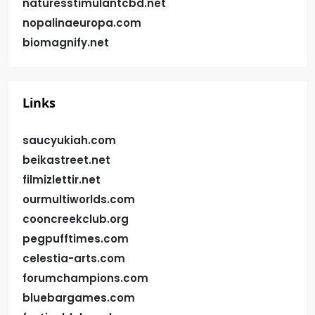
naturesstimulantcbd.net
nopalinaeuropa.com
biomagnify.net
Links
saucyukiah.com
beikastreet.net
filmizlettir.net
ourmultiworlds.com
cooncreekclub.org
pegpufftimes.com
celestia-arts.com
forumchampions.com
bluebargames.com