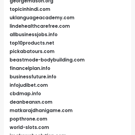
georgemason.org
topicinhindi.com
uklanguageacademy.com
lindehealthcarefree.com
allbusinessjobs.info
top10products.net
pickabatours.com
beastmode-bodybuilding.com
financelplan.info
businessfuture.info
infojudibet.com
cbdmap.info
deanbeanxn.com
matkarajdhanigame.com
popthrone.com
world-slots.com