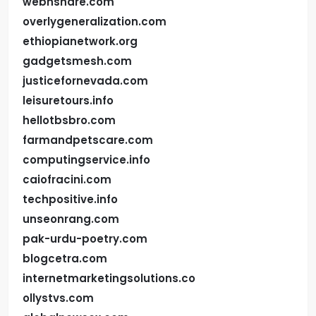
webnshare.com
overlygeneralization.com
ethiopianetwork.org
gadgetsmesh.com
justicefornevada.com
leisuretours.info
hellotbsbro.com
farmandpetscare.com
computingservice.info
caiofracini.com
techpositive.info
unseonrang.com
pak-urdu-poetry.com
blogcetra.com
internetmarketingsolutions.co
ollystvs.com