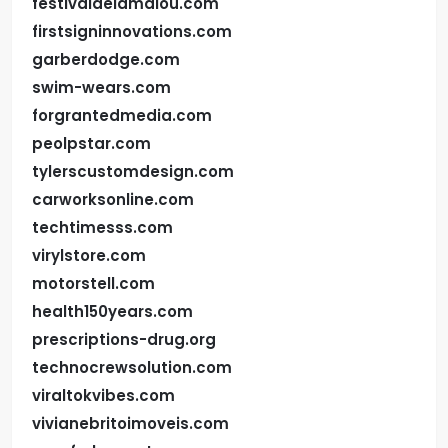
festivaldelamalou.com
firstsigninnovations.com
garberdodge.com
swim-wears.com
forgrantedmedia.com
peolpstar.com
tylerscustomdesign.com
carworksonline.com
techtimesss.com
virylstore.com
motorstell.com
health150years.com
prescriptions-drug.org
technocrewsolution.com
viraltokvibes.com
vivianebritoimoveis.com