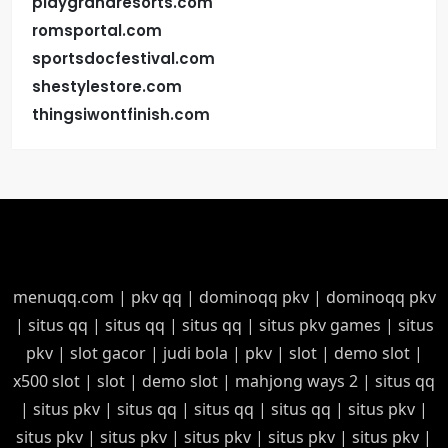
playgrandresorts.com
romsportal.com
sportsdocfestival.com
shestylestore.com
thingsiwontfinish.com
menuqq.com
|
pkv qq
|
dominoqq pkv
|
dominoqq pkv
|
situs qq
|
situs qq
|
situs qq
|
situs pkv games
|
situs
pkv
|
slot gacor
|
judi bola
|
pkv
|
slot
|
demo slot
|
x500 slot
|
slot
|
demo slot
|
mahjong ways 2
|
situs qq
|
situs pkv
|
situs qq
|
situs qq
|
situs qq
|
situs pkv
|
situs pkv
|
situs pkv
|
situs pkv
|
situs pkv
|
situs pkv
|