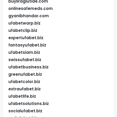
buyliraglutide.com
onlinesafemeds.com
gyanibhandar.com
ufabetwarp.biz
ufabetclip.biz
expertufabet.biz
fantasyufabet.biz
ufabetsiam.biz
swissufabet.biz
ufabetbusiness.biz
greenufabet.biz
ufabetcolor.biz
extraufabet.biz
ufabetlife.biz
ufabetsolutions.biz
socialufabet.biz