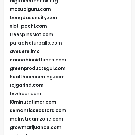
digitalnotebook.org
maxualguru.com
bongdasuncity.com
slot-pachi.com
freespinsslot.com
paradisefurballs.com
aveuere.info
cannabinoidtimes.com
greenproductsgui.com
healthconcerning.com
rojgarind.com
fewhour.com
18minutetimer.com
semanticseostars.com
mainstreamzone.com
growmarijuanas.com