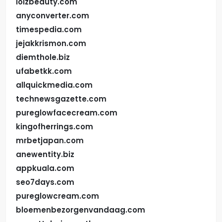
loizbeauty.com
anyconverter.com
timespedia.com
jejakkrismon.com
diemthole.biz
ufabetkk.com
allquickmedia.com
technewsgazette.com
pureglowfacecream.com
kingofherrings.com
mrbetjapan.com
anewentity.biz
appkuala.com
seo7days.com
pureglowcream.com
bloemenbezorgenvandaag.com