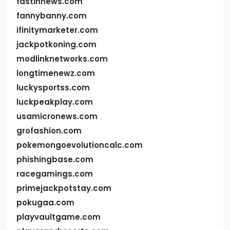
fastinnews.com
fannybanny.com
ifinitymarketer.com
jackpotkoning.com
modlinknetworks.com
longtimenewz.com
luckysportss.com
luckpeakplay.com
usamicronews.com
grofashion.com
pokemongoevolutioncalc.com
phishingbase.com
racegamings.com
primejackpotstay.com
pokugaa.com
playvaultgame.com