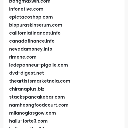
bangmaxwin.com
infonetive.com
epictacoshop.com
biopuraskinserum.com
californiafinances.info
canadafinance.info
nevadamoney.info
rimene.com
ledepanneur-pigalle.com
dvd-digest.net
theartistsmarketnola.com
chiranaplus.biz
stackspancakebar.com
namheongfoodcourt.com
milanoglasgow.com
hallu-forte3.com