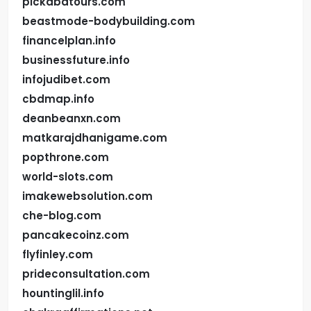
pickabatours.com
beastmode-bodybuilding.com
financelplan.info
businessfuture.info
infojudibet.com
cbdmap.info
deanbeanxn.com
matkarajdhanigame.com
popthrone.com
world-slots.com
imakewebsolution.com
che-blog.com
pancakecoinz.com
flyfinley.com
prideconsultation.com
hountinglil.info