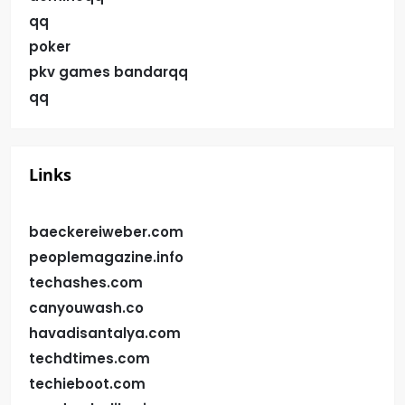
qq
poker
pkv games bandarqq
qq
Links
baeckereiweber.com
peoplemagazine.info
techashes.com
canyouwash.co
havadisantalya.com
techdtimes.com
techieboot.com