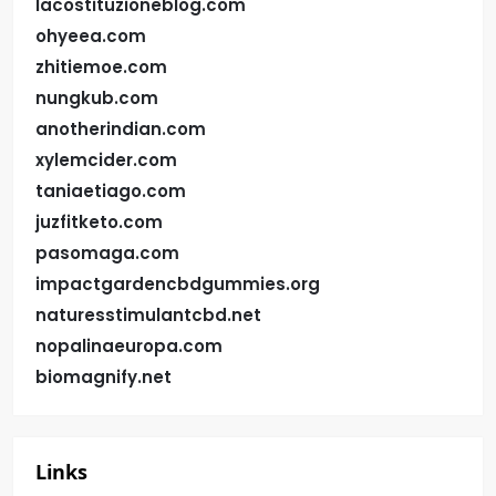
lacostituzioneblog.com
ohyeea.com
zhitiemoe.com
nungkub.com
anotherindian.com
xylemcider.com
taniaetiago.com
juzfitketo.com
pasomaga.com
impactgardencbdgummies.org
naturesstimulantcbd.net
nopalinaeuropa.com
biomagnify.net
Links