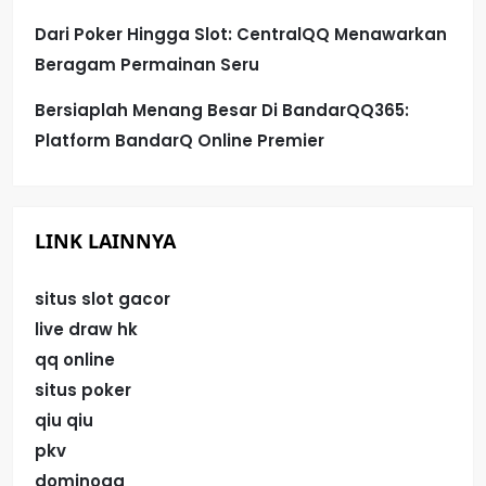
n
Dari Poker Hingga Slot: CentralQQ Menawarkan
Beragam Permainan Seru
Bersiaplah Menang Besar Di BandarQQ365:
Platform BandarQ Online Premier
LINK LAINNYA
situs slot gacor
live draw hk
qq online
situs poker
qiu qiu
pkv
dominoqq