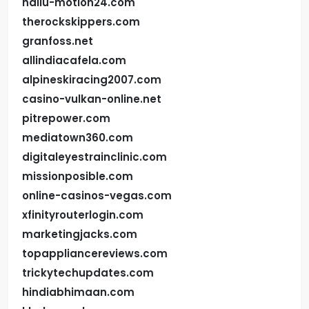
hallu-motion24.com
therockskippers.com
granfoss.net
allindiacafela.com
alpineskiracing2007.com
casino-vulkan-online.net
pitrepower.com
mediatown360.com
digitaleyestrainclinic.com
missionposible.com
online-casinos-vegas.com
xfinityrouterlogin.com
marketingjacks.com
topappliancereviews.com
trickytechupdates.com
hindiabhimaan.com