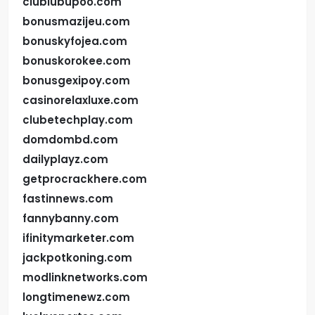
clublubupoo.com
bonusmazijeu.com
bonuskyfojea.com
bonuskorokee.com
bonusgexipoy.com
casinorelaxluxe.com
clubetechplay.com
domdombd.com
dailyplayz.com
getprocrackhere.com
fastinnews.com
fannybanny.com
ifinitymarketer.com
jackpotkoning.com
modlinknetworks.com
longtimenewz.com