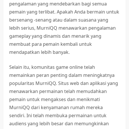
pengalaman yang mendebarkan bagi semua
pemain yang terlibat. Apakah Anda bermain untuk
bersenang -senang atau dalam suasana yang
lebih serius, MurniQQ menawarkan pengalaman
gameplay yang dinamis dan menarik yang
membuat para pemain kembali untuk
mendapatkan lebih banyak.
Selain itu, komunitas game online telah
memainkan peran penting dalam meningkatnya
popularitas MurniQQ. Situs web dan aplikasi yang
menawarkan permainan telah memudahkan
pemain untuk mengakses dan menikmati
MurniQQ dari kenyamanan rumah mereka
sendiri. Ini telah membuka permainan untuk
audiens yang lebih besar dan memungkinkan