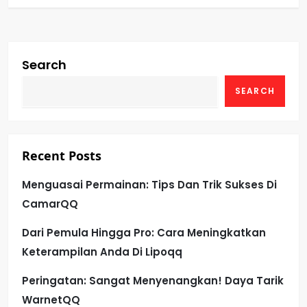
t
n
a
Search
v
SEARCH
i
g
Recent Posts
a
Menguasai Permainan: Tips Dan Trik Sukses Di
CamarQQ
t
Dari Pemula Hingga Pro: Cara Meningkatkan
i
Keterampilan Anda Di Lipoqq
o
Peringatan: Sangat Menyenangkan! Daya Tarik
WarnetQQ