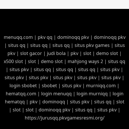
menuqq.com
|
pkv qq
|
dominoqq pkv
|
dominoqq pkv
|
situs qq
|
situs qq
|
situs qq
|
situs pkv games
|
situs
pkv
|
slot gacor
|
judi bola
|
pkv
|
slot
|
demo slot
|
x500 slot
|
slot
|
demo slot
|
mahjong ways 2
|
situs qq
|
situs pkv
|
situs qq
|
situs qq
|
situs qq
|
situs pkv
|
situs pkv
|
situs pkv
|
situs pkv
|
situs pkv
|
situs pkv
|
login sbobet
|
sbobet
|
situs pkv
|
murniqq.com
|
hematqq.com
|
login menuqq
|
login murniqq
|
login
hematqq
|
pkv
|
dominoqq
|
situs pkv
|
situs qq
|
slot
|
slot
|
slot
|
dominoqq pkv
|
situs qq
|
situs pkv
|
https://jurusqq.pkvgamesresmi.org/