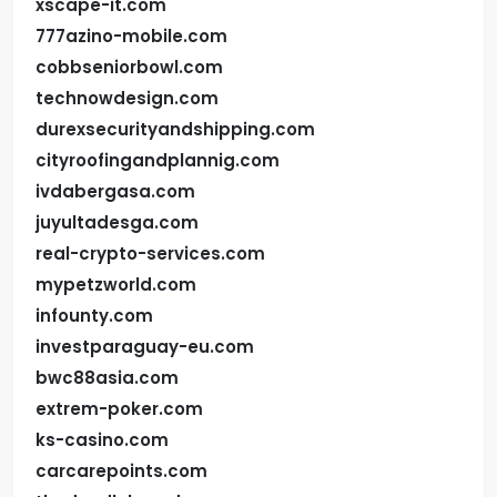
xscape-it.com
777azino-mobile.com
cobbseniorbowl.com
technowdesign.com
durexsecurityandshipping.com
cityroofingandplannig.com
ivdabergasa.com
juyultadesga.com
real-crypto-services.com
mypetzworld.com
infounty.com
investparaguay-eu.com
bwc88asia.com
extrem-poker.com
ks-casino.com
carcarepoints.com