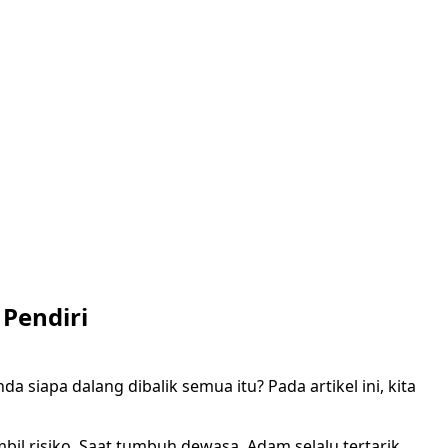
 Pendiri
siapa dalang dibalik semua itu? Pada artikel ini, kita
il risiko. Saat tumbuh dewasa, Adam selalu tertarik