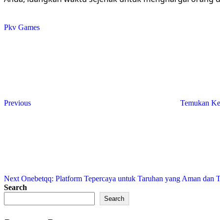
Pkv Games
Post
Previous
Post
navigation
Previous
Temukan Keu
Next
Post
Next
Onebetqq: Platform Tepercaya untuk Taruhan yang Aman dan T
Search
Search