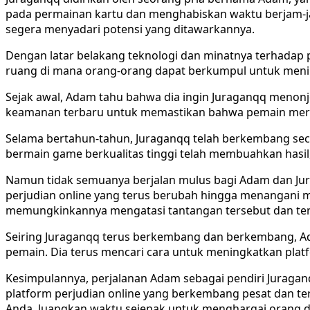
pada permainan kartu dan menghabiskan waktu berjam-jam
segera menyadari potensi yang ditawarkannya.
Dengan latar belakang teknologi dan minatnya terhadap 
ruang di mana orang-orang dapat berkumpul untuk menikm
Sejak awal, Adam tahu bahwa dia ingin Juraganqq menonj
keamanan terbaru untuk memastikan bahwa pemain mera
Selama bertahun-tahun, Juraganqq telah berkembang sec
bermain game berkualitas tinggi telah membuahkan hasil,
Namun tidak semuanya berjalan mulus bagi Adam dan Jurag
perjudian online yang terus berubah hingga menangani m
memungkinkannya mengatasi tantangan tersebut dan ter
Seiring Juraganqq terus berkembang dan berkembang, Ad
pemain. Dia terus mencari cara untuk meningkatkan platf
Kesimpulannya, perjalanan Adam sebagai pendiri Juraganq
platform perjudian online yang berkembang pesat dan ter
Anda, luangkan waktu sejenak untuk menghargai orang d