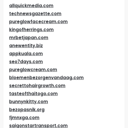
allquickmedia.com
technewsgazette.com
pureglowfacecream.com
kingofherrings.com
mrbetjapan.com
anewentity.biz
appkuala.com
seo7days.com
pureglowcream.com
bloemenbezorgenvandaag.com
secrettohairgrowth.com
tasteofthaitogo.com
bunnynkitty.com
bezopasnik.org
fjmnxga.com
saigonstartransport.com