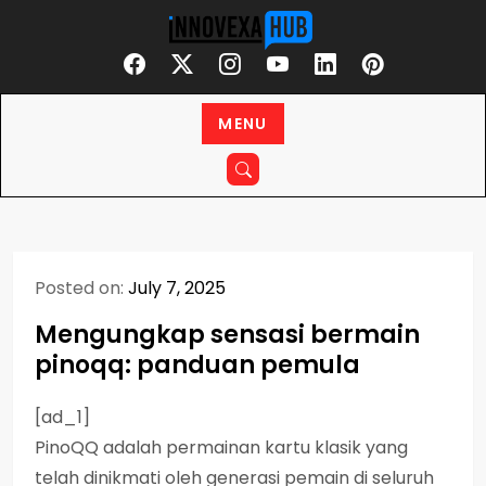
Skip
PKV Game
to
PKV Games adalah
Tempat
content
tempat
Berkumpul
berkumpulnya para
MENU
Para Pecin
pecinta poker online.
Nikmati berbagai
Poker Onli
varian poker dengan
komunitas besar dan
peluang menang
Posted on:
July 7, 2025
yang tinggi.
Mengungkap sensasi bermain
pinoqq: panduan pemula
[ad_1]
PinoQQ adalah permainan kartu klasik yang
telah dinikmati oleh generasi pemain di seluruh