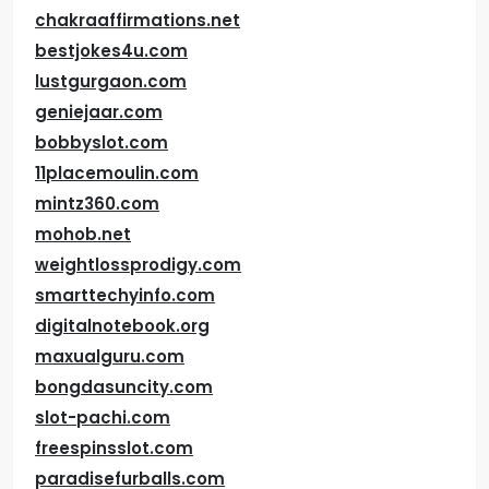
chakraaffirmations.net
bestjokes4u.com
lustgurgaon.com
geniejaar.com
bobbyslot.com
11placemoulin.com
mintz360.com
mohob.net
weightlossprodigy.com
smarttechyinfo.com
digitalnotebook.org
maxualguru.com
bongdasuncity.com
slot-pachi.com
freespinsslot.com
paradisefurballs.com