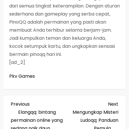
dari semua tingkat keterampilan. Dengan aturan
sederhana dan gameplay yang serba cepat,
PinoQQ adalah permainan yang pasti akan
membuat Anda terhibur selama berjam-jam.
Jadi kumpulkan teman dan keluarga Anda,
kocok setumpuk kartu, dan ungkapkan sensasi
bermain pinoqq hari ini.
[ad_2]
Pkv Games
P
Previous
Next
Previous
Next
Post
Post
Elangqq: bintang
Mengungkap Misteri
o
permainan online yang
Ludoqq: Panduan
sedang naik daun
Pemula