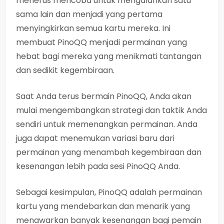
menerus mencoba untuk mengalahkan satu
sama lain dan menjadi yang pertama
menyingkirkan semua kartu mereka. Ini
membuat PinoQQ menjadi permainan yang
hebat bagi mereka yang menikmati tantangan
dan sedikit kegembiraan.
Saat Anda terus bermain PinoQQ, Anda akan
mulai mengembangkan strategi dan taktik Anda
sendiri untuk memenangkan permainan. Anda
juga dapat menemukan variasi baru dari
permainan yang menambah kegembiraan dan
kesenangan lebih pada sesi PinoQQ Anda.
Sebagai kesimpulan, PinoQQ adalah permainan
kartu yang mendebarkan dan menarik yang
menawarkan banyak kesenangan bagi pemain