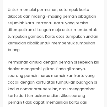
Untuk memulai permainan, setumpuk kartu
dikocok dan masing -masing pemain dibagikan
sejumlah kartu tertentu. Kartu yang tersisa
ditempatkan di tengah meja untuk membentuk
tumpukan gambar. Kartu atas tumpukan undian
kemudian dibalik untuk membentuk tumpukan
buang.
Permainan dimulai dengan pemain di sebelah kiri
dealer mengambil giliran. Pada gilirannya,
seorang pemain harus memainkan kartu yang
cocok dengan kartu atas tumpukan buangan di
kedua nomor atau setelan, atau menggambar
kartu dari tumpukan undian. Jika seorang
pemain tidak dapat memainkan kartu dari