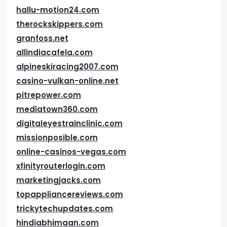
hallu-motion24.com
therockskippers.com
granfoss.net
allindiacafela.com
alpineskiracing2007.com
casino-vulkan-online.net
pitrepower.com
mediatown360.com
digitaleyestrainclinic.com
missionposible.com
online-casinos-vegas.com
xfinityrouterlogin.com
marketingjacks.com
topappliancereviews.com
trickytechupdates.com
hindiabhimaan.com