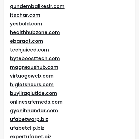
gundembalikesir.com
itechar.com
yesbold.com
healthhubzone.com
ebaraat.com
techjuiced.com
byteboosttech.com
magnexushub.com
virtuogoweb.com
biglotshours.com
buyliraglutide.com
onlinesafemeds.com
gyanibhandar.com
ufabetwarp.biz
ufabetclip.biz
expertufabet.biz