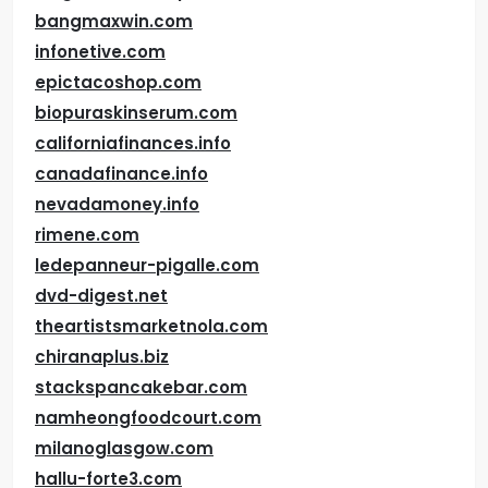
bangmaxwin.com
infonetive.com
epictacoshop.com
biopuraskinserum.com
californiafinances.info
canadafinance.info
nevadamoney.info
rimene.com
ledepanneur-pigalle.com
dvd-digest.net
theartistsmarketnola.com
chiranaplus.biz
stackspancakebar.com
namheongfoodcourt.com
milanoglasgow.com
hallu-forte3.com