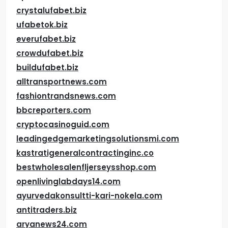
crystalufabet.biz
ufabetok.biz
everufabet.biz
crowdufabet.biz
buildufabet.biz
alltransportnews.com
fashiontrandsnews.com
bbcreporters.com
cryptocasinoguid.com
leadingedgemarketingsolutionsmi.com
kastratigeneralcontractinginc.co
bestwholesalenfljerseysshop.com
openlivinglabdays14.com
ayurvedakonsultti-kari-nokela.com
antitraders.biz
aryanews24.com