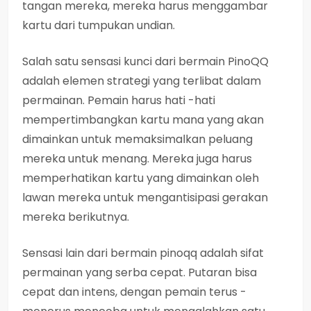
tangan mereka, mereka harus menggambar
kartu dari tumpukan undian.
Salah satu sensasi kunci dari bermain PinoQQ
adalah elemen strategi yang terlibat dalam
permainan. Pemain harus hati -hati
mempertimbangkan kartu mana yang akan
dimainkan untuk memaksimalkan peluang
mereka untuk menang. Mereka juga harus
memperhatikan kartu yang dimainkan oleh
lawan mereka untuk mengantisipasi gerakan
mereka berikutnya.
Sensasi lain dari bermain pinoqq adalah sifat
permainan yang serba cepat. Putaran bisa
cepat dan intens, dengan pemain terus -