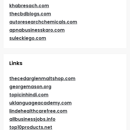
khabresach.com
thecbdblogs.com
autoresearchchemicals.com
apnabusinesskaro.com
suleckiego.com
Links
thecedarglenmaltshop.com
georgemason.org
topicinhindi.com
uklanguageacademy.com
lindehealthcarefree.com
allbusinessjobs.info
top10products.net