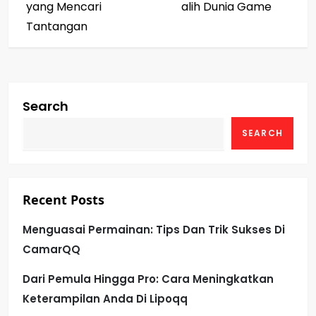
s
yang Mencari
alih Dunia Game
Tantangan
t
n
a
Search
v
SEARCH
i
g
Recent Posts
a
Menguasai Permainan: Tips Dan Trik Sukses Di
CamarQQ
t
Dari Pemula Hingga Pro: Cara Meningkatkan
i
Keterampilan Anda Di Lipoqq