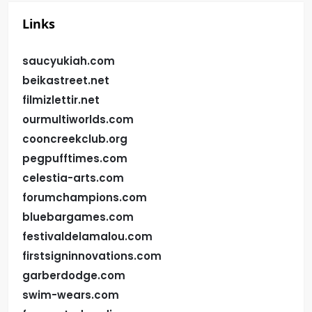
Links
saucyukiah.com
beikastreet.net
filmizlettir.net
ourmultiworlds.com
cooncreekclub.org
pegpufftimes.com
celestia-arts.com
forumchampions.com
bluebargames.com
festivaldelamalou.com
firstsigninnovations.com
garberdodge.com
swim-wears.com