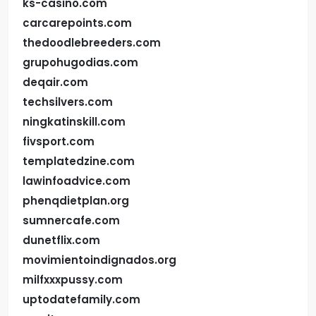
ks-casino.com
carcarepoints.com
thedoodlebreeders.com
grupohugodias.com
deqair.com
techsilvers.com
ningkatinskill.com
fivsport.com
templatedzine.com
lawinfoadvice.com
phenqdietplan.org
sumnercafe.com
dunetflix.com
movimientoindignados.org
milfxxxpussy.com
uptodatefamily.com