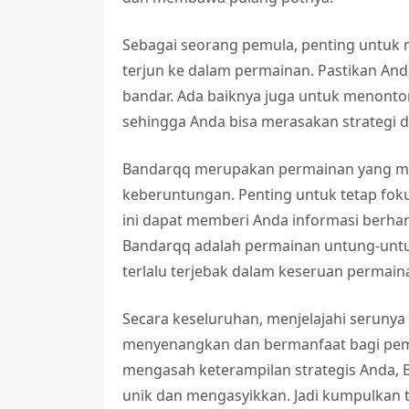
Sebagai seorang pemula, penting untuk
terjun ke dalam permainan. Pastikan An
bandar. Ada baiknya juga untuk menont
sehingga Anda bisa merasakan strategi 
Bandarqq merupakan permainan yang mem
keberuntungan. Penting untuk tetap fok
ini dapat memberi Anda informasi berha
Bandarqq adalah permainan untung-untun
terlalu terjebak dalam keseruan permain
Secara keseluruhan, menjelajahi seruny
menyenangkan dan bermanfaat bagi pemu
mengasah keterampilan strategis Anda
unik dan mengasyikkan. Jadi kumpulkan