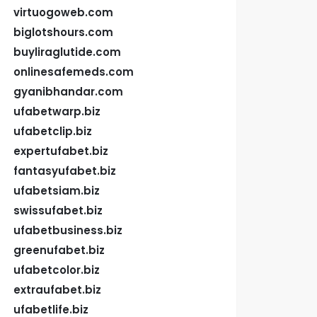
virtuogoweb.com
biglotshours.com
buyliraglutide.com
onlinesafemeds.com
gyanibhandar.com
ufabetwarp.biz
ufabetclip.biz
expertufabet.biz
fantasyufabet.biz
ufabetsiam.biz
swissufabet.biz
ufabetbusiness.biz
greenufabet.biz
ufabetcolor.biz
extraufabet.biz
ufabetlife.biz