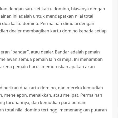
kan dengan satu set kartu domino, biasanya dengan
inan ini adalah untuk mendapatkan nilai total
dari dua kartu domino. Permainan dimulai dengan
ian dealer membagikan kartu domino kepada setiap
peran “bandar”, atau dealer. Bandar adalah pemain
 melawan semua pemain lain di meja. Ini menambah
, karena pemain harus memutuskan apakah akan
 diberikan dua kartu domino, dan mereka kemudian
, menelepon, menaikkan, atau melipat. Permainan
ng taruhannya, dan kemudian para pemain
 total nilai domino tertinggi memenangkan putaran