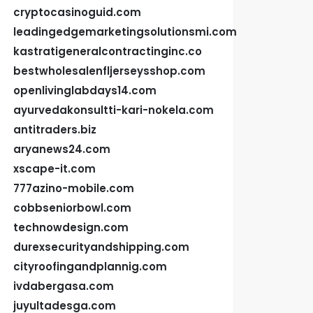
cryptocasinoguid.com
leadingedgemarketingsolutionsmi.com
kastratigeneralcontractinginc.co
bestwholesalenfljerseysshop.com
openlivinglabdays14.com
ayurvedakonsultti-kari-nokela.com
antitraders.biz
aryanews24.com
xscape-it.com
777azino-mobile.com
cobbseniorbowl.com
technowdesign.com
durexsecurityandshipping.com
cityroofingandplannig.com
ivdabergasa.com
juyultadesga.com