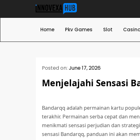
Skip
PKV Games: Tem
to
PKV Games adalah tempat ber
content
Home
Pkv Games
Slot
Casin
Posted on:
June 17, 2026
Menjelajahi Sensasi 
Bandarqq adalah permainan kartu popul
terakhir. Permainan serba cepat dan men
menikmati sensasi perjudian dan strategi
sensasi Bandarqq, panduan ini akan me