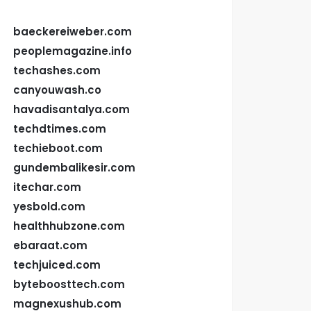
baeckereiweber.com
peoplemagazine.info
techashes.com
canyouwash.co
havadisantalya.com
techdtimes.com
techieboot.com
gundembalikesir.com
itechar.com
yesbold.com
healthhubzone.com
ebaraat.com
techjuiced.com
byteboosttech.com
magnexushub.com