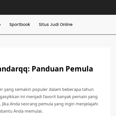
pat Berkumpulnya Para Pecinta Po
kumpulnya para pecinta poker online. Nikmati berbagai varian 
o
Sportbook
Situs Judi Online
Bandarqq: Panduan Pemula
er yang semakin populer dalam beberapa tahun
gasyikkan ini menjadi favorit banyak pemain yang
. Jika Anda seorang pemula yang ingin menjelajahi
mbantu Anda memulai.