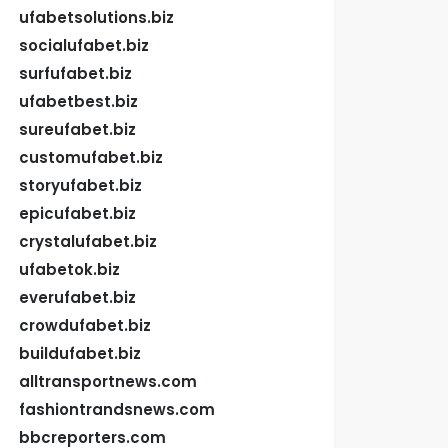
ufabetsolutions.biz
socialufabet.biz
surfufabet.biz
ufabetbest.biz
sureufabet.biz
customufabet.biz
storyufabet.biz
epicufabet.biz
crystalufabet.biz
ufabetok.biz
everufabet.biz
crowdufabet.biz
buildufabet.biz
alltransportnews.com
fashiontrandsnews.com
bbcreporters.com