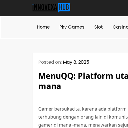
Skip
PKV Games: Tem
to
PKV Games adalah tempat ber
content
Home
Pkv Games
Slot
Casin
Posted on:
May 8, 2025
MenuQQ: Platform uta
mana
Gamer bersukacita, karena ada platform 
terhubung dengan orang lain di komuni
gamer di mana -mana, menawarkan sejum