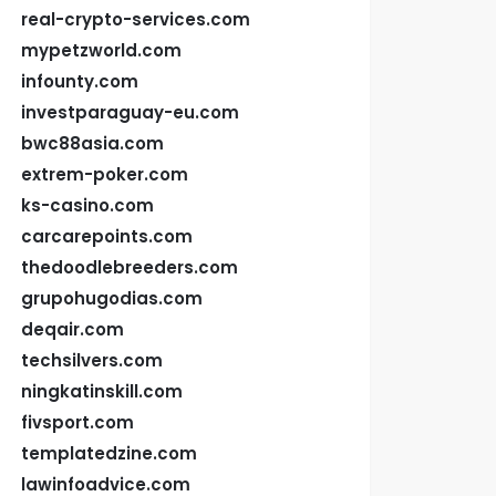
real-crypto-services.com
mypetzworld.com
infounty.com
investparaguay-eu.com
bwc88asia.com
extrem-poker.com
ks-casino.com
carcarepoints.com
thedoodlebreeders.com
grupohugodias.com
deqair.com
techsilvers.com
ningkatinskill.com
fivsport.com
templatedzine.com
lawinfoadvice.com