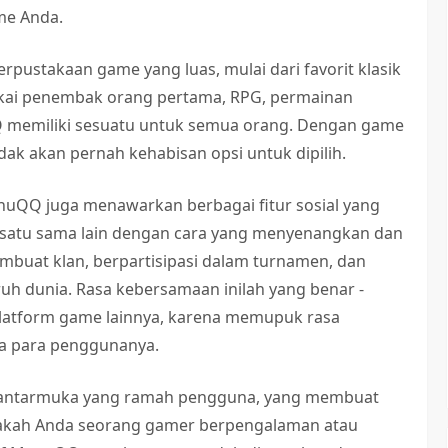
me Anda.
rpustakaan game yang luas, mulai dari favorit klasik
ukai penembak orang pertama, RPG, permainan
QQ memiliki sesuatu untuk semua orang. Dengan game
dak akan pernah kehabisan opsi untuk dipilih.
nuQQ juga menawarkan berbagai fitur sosial yang
atu sama lain dengan cara yang menyenangkan dan
buat klan, berpartisipasi dalam turnamen, dan
uh dunia. Rasa kebersamaan inilah yang benar -
latform game lainnya, karena memupuk rasa
ra para penggunanya.
h antarmuka yang ramah pengguna, yang membuat
pakah Anda seorang gamer berpengalaman atau