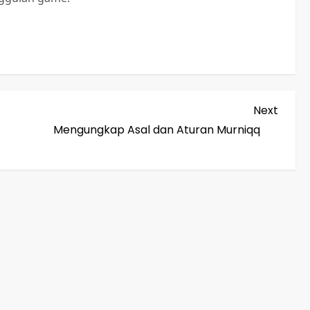
Next
Next
Post
Mengungkap Asal dan Aturan Murniqq