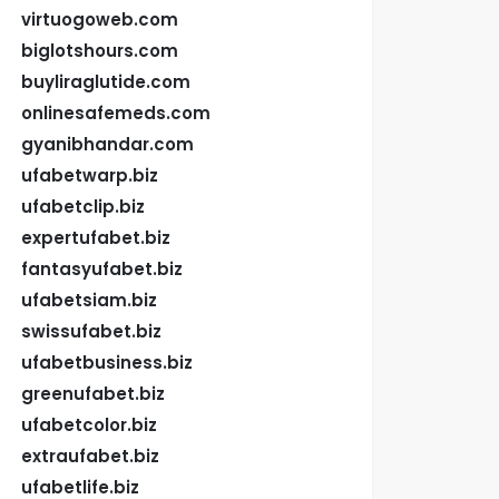
virtuogoweb.com
biglotshours.com
buyliraglutide.com
onlinesafemeds.com
gyanibhandar.com
ufabetwarp.biz
ufabetclip.biz
expertufabet.biz
fantasyufabet.biz
ufabetsiam.biz
swissufabet.biz
ufabetbusiness.biz
greenufabet.biz
ufabetcolor.biz
extraufabet.biz
ufabetlife.biz