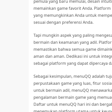
pemula yang baru memulai, desain int
memainkan game favorit Anda. Platform 
yang memungkinkan Anda untuk memper
sesuai dengan preferensi Anda.
Tapi mungkin aspek yang paling menge
bermain dan keamanan yang adil. Platfo
memastikan bahwa semua game dimainkan
aman dan aman. Dedikasi ini untuk inte
sebagai platform yang dapat dipercaya d
Sebagai kesimpulan, menuQQ adalah tuj
perpustakaan game yang luas, fitur sos
untuk bermain adil, menuQQ menawarka
pengalaman bermain game yang memuas
Daftar untuk menuQQ hari ini dan berga
menemukan platform utama untuk keun