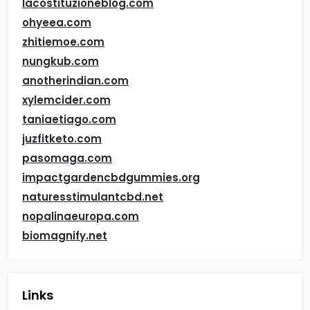
lacostituzioneblog.com
ohyeea.com
zhitiemoe.com
nungkub.com
anotherindian.com
xylemcider.com
taniaetiago.com
juzfitketo.com
pasomaga.com
impactgardencbdgummies.org
naturesstimulantcbd.net
nopalinaeuropa.com
biomagnify.net
Links