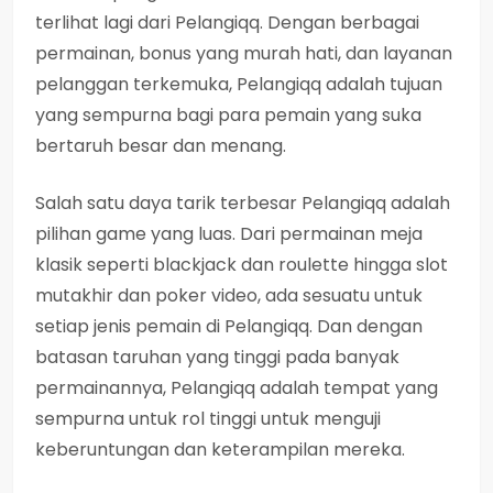
terlihat lagi dari Pelangiqq. Dengan berbagai
permainan, bonus yang murah hati, dan layanan
pelanggan terkemuka, Pelangiqq adalah tujuan
yang sempurna bagi para pemain yang suka
bertaruh besar dan menang.
Salah satu daya tarik terbesar Pelangiqq adalah
pilihan game yang luas. Dari permainan meja
klasik seperti blackjack dan roulette hingga slot
mutakhir dan poker video, ada sesuatu untuk
setiap jenis pemain di Pelangiqq. Dan dengan
batasan taruhan yang tinggi pada banyak
permainannya, Pelangiqq adalah tempat yang
sempurna untuk rol tinggi untuk menguji
keberuntungan dan keterampilan mereka.