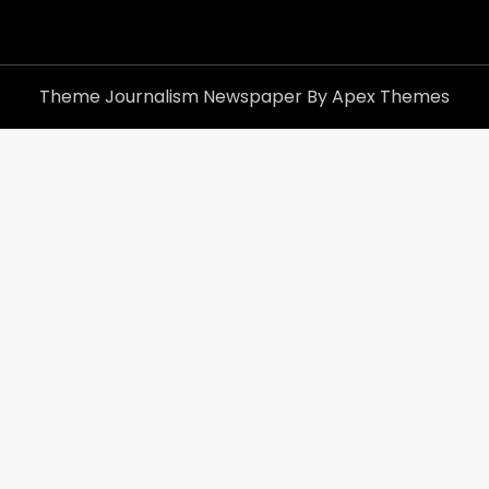
Theme Journalism Newspaper By Apex Themes