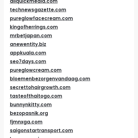
allquickmedia.com
technewsgazette.com
pureglowfacecream.com
kingofherrings.com
mrbetjapan.com
anewentity.biz
appkuala.com
seo7days.com
pureglowcream.com
bloemenbezorgenvandaag.com
secrettohairgrowth.com
tasteofthaitogo.com
bunnynkitty.com
bezopasnik.org
fjmnxga.com
saigonstartransport.com