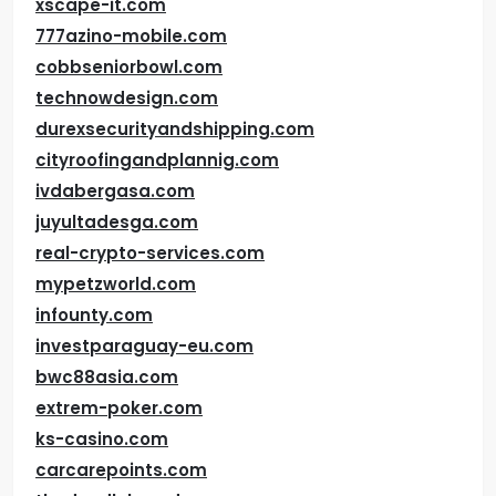
xscape-it.com
777azino-mobile.com
cobbseniorbowl.com
technowdesign.com
durexsecurityandshipping.com
cityroofingandplannig.com
ivdabergasa.com
juyultadesga.com
real-crypto-services.com
mypetzworld.com
infounty.com
investparaguay-eu.com
bwc88asia.com
extrem-poker.com
ks-casino.com
carcarepoints.com