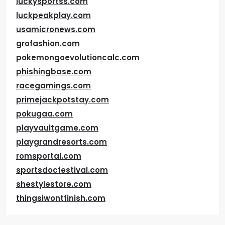
luckysportss.com
luckpeakplay.com
usamicronews.com
grofashion.com
pokemongoevolutioncalc.com
phishingbase.com
racegamings.com
primejackpotstay.com
pokugaa.com
playvaultgame.com
playgrandresorts.com
romsportal.com
sportsdocfestival.com
shestylestore.com
thingsiwontfinish.com