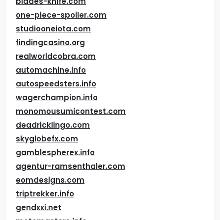
blades-knife.com
one-piece-spoiler.com
studiooneiota.com
findingcasino.org
realworldcobra.com
automachine.info
autospeedsters.info
wagerchampion.info
monomousumicontest.com
deadricklingo.com
skyglobefx.com
gamblespherex.info
agentur-ramsenthaler.com
eomdesigns.com
triptrekker.info
gendxxi.net