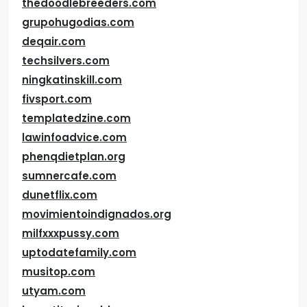
thedoodlebreeders.com
grupohugodias.com
deqair.com
techsilvers.com
ningkatinskill.com
fivsport.com
templatedzine.com
lawinfoadvice.com
phenqdietplan.org
sumnercafe.com
dunetflix.com
movimientoindignados.org
milfxxxpussy.com
uptodatefamily.com
musitop.com
utyam.com