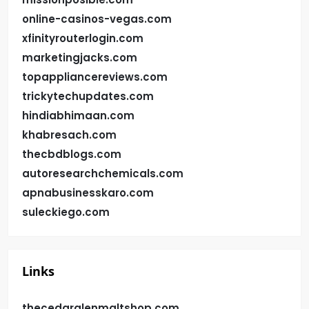
online-casinos-vegas.com
xfinityrouterlogin.com
marketingjacks.com
topappliancereviews.com
trickytechupdates.com
hindiabhimaan.com
khabresach.com
thecbdblogs.com
autoresearchchemicals.com
apnabusinesskaro.com
suleckiego.com
Links
thecedarglenmaltshop.com