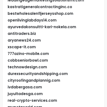
leadingedgemarketingsolutionsmi.com
kastratigeneralcontractinginc.co
bestwholesalenfljerseysshop.com
openlivinglabdays14.com
ayurvedakonsultti-kari-nokela.com
antitraders.biz
aryanews24.com
xscape-it.com
777azino-mobile.com
cobbseniorbowl.com
technowdesign.com
durexsecurityandshipping.com
cityroofingandplannig.com
ivdabergasa.com
juyultadesga.com
real-crypto-services.com