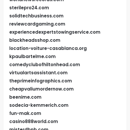
sterilepro24.com
solidtechbusiness.com
reviewcardgaming.com
experiencedexpertstowingservice.com
blackheadsshop.com
location-voiture-casablanca.org
kpaulbartelme.com
comedyclubofhiltonhead.com
virtualartsassistant.com
theprimeinfographics.com
cheapvaliumordernow.com
beenime.com
sodecia-kemmerich.com
fun-mak.com
casino888world.com
misterdbnb.com