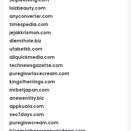
loizbeauty.com
anyconverter.com
timespedia.com
jejakkrismon.com
diemthole.biz
ufabetkk.com
allquickmedia.com
technewsgazette.com
pureglowfacecream.com
kingofherrings.com
mrbetjapan.com
anewentity.biz
appkuala.com
seo7days.com
pureglowcream.com
bloemenbezorgenvandaag.com