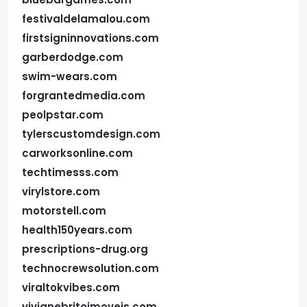
festivaldelamalou.com
firstsigninnovations.com
garberdodge.com
swim-wears.com
forgrantedmedia.com
peolpstar.com
tylerscustomdesign.com
carworksonline.com
techtimesss.com
virylstore.com
motorstell.com
health150years.com
prescriptions-drug.org
technocrewsolution.com
viraltokvibes.com
vivianebritoimoveis.com