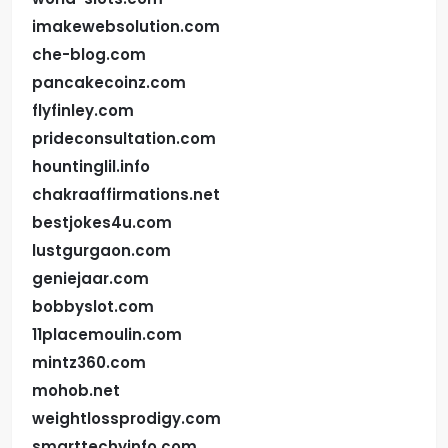
imakewebsolution.com
che-blog.com
pancakecoinz.com
flyfinley.com
prideconsultation.com
hountinglil.info
chakraaffirmations.net
bestjokes4u.com
lustgurgaon.com
geniejaar.com
bobbyslot.com
11placemoulin.com
mintz360.com
mohob.net
weightlossprodigy.com
smarttechyinfo.com