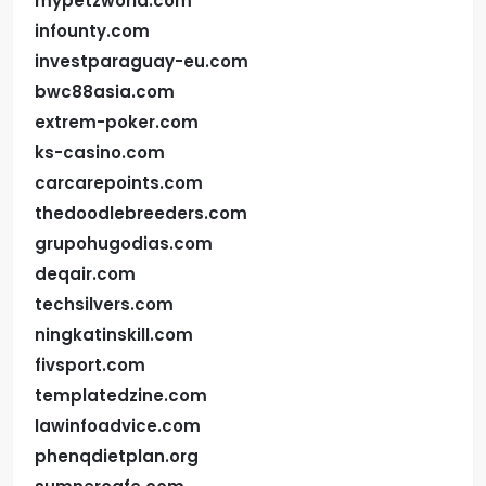
mypetzworld.com
infounty.com
investparaguay-eu.com
bwc88asia.com
extrem-poker.com
ks-casino.com
carcarepoints.com
thedoodlebreeders.com
grupohugodias.com
deqair.com
techsilvers.com
ningkatinskill.com
fivsport.com
templatedzine.com
lawinfoadvice.com
phenqdietplan.org