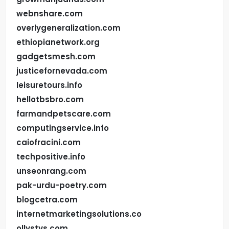
webnshare.com
overlygeneralization.com
ethiopianetwork.org
gadgetsmesh.com
justicefornevada.com
leisuretours.info
hellotbsbro.com
farmandpetscare.com
computingservice.info
caiofracini.com
techpositive.info
unseonrang.com
pak-urdu-poetry.com
blogcetra.com
internetmarketingsolutions.co
ollystvs.com