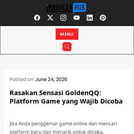
Skip
PKV Games
to
PKV Games adalah
Tempat
content
tempat berkumpulnya
Berkumpuln
para pecinta poker
MENU
Para Pecin
online. Nikmati
berbagai varian poker
Poker Onli
dengan komunitas
besar dan peluang
menang yang tinggi.
Posted on:
June 24, 2026
Rasakan Sensasi GoldenQQ:
Platform Game yang Wajib Dicoba
Jika Anda penggemar game online dan mencari
platform baru dan menarik untuk dicoba,