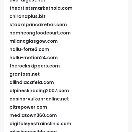
theartistsmarketnola.com
chiranaplus.biz
stackspancakebar.com
namheongfoodcourt.com
milanoglasgow.com
hallu-forte3.com
hallu-motion24.com
therockskippers.com
granfoss.net
allindiacafela.com
alpineskiracing2007.com
casino-vulkan-online.net
pitrepower.com
mediatown360.com
digitaleyestrainclinic.com
missionposible.com