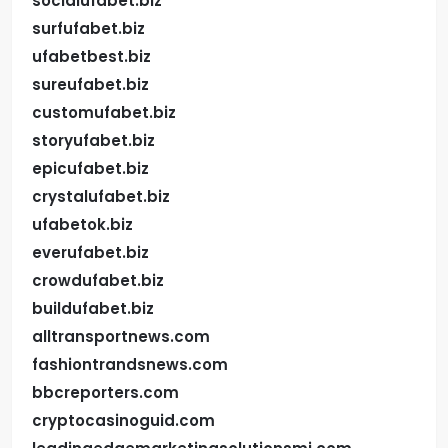
socialufabet.biz
surfufabet.biz
ufabetbest.biz
sureufabet.biz
customufabet.biz
storyufabet.biz
epicufabet.biz
crystalufabet.biz
ufabetok.biz
everufabet.biz
crowdufabet.biz
buildufabet.biz
alltransportnews.com
fashiontrandsnews.com
bbcreporters.com
cryptocasinoguid.com