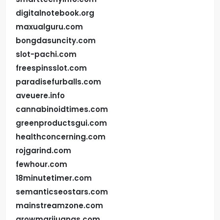
digitalnotebook.org
maxualguru.com
bongdasuncity.com
slot-pachi.com
freespinsslot.com
paradisefurballs.com
aveuere.info
cannabinoidtimes.com
greenproductsgui.com
healthconcerning.com
rojgarind.com
fewhour.com
18minutetimer.com
semanticseostars.com
mainstreamzone.com
growmarijuanas.com