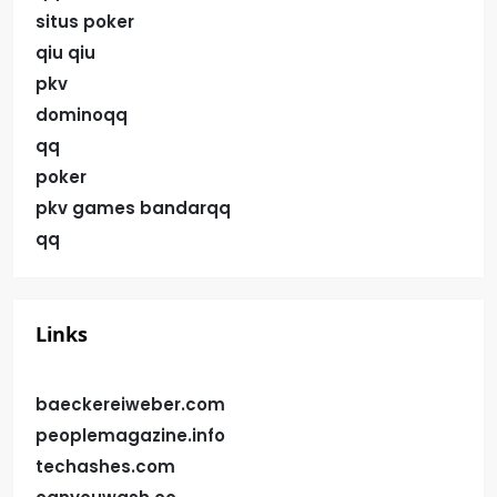
situs poker
qiu qiu
pkv
dominoqq
qq
poker
pkv games bandarqq
qq
Links
baeckereiweber.com
peoplemagazine.info
techashes.com