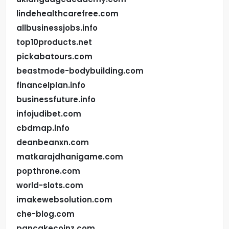
lindehealthcarefree.com
allbusinessjobs.info
top10products.net
pickabatours.com
beastmode-bodybuilding.com
financelplan.info
businessfuture.info
infojudibet.com
cbdmap.info
deanbeanxn.com
matkarajdhanigame.com
popthrone.com
world-slots.com
imakewebsolution.com
che-blog.com
pancakecoinz.com