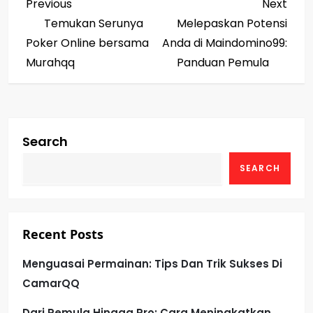
P
Previous
Next
Previous
Next
Post
Post
Temukan Serunya
Melepaskan Potensi
o
Poker Online bersama
Anda di Maindomino99:
s
Murahqq
Panduan Pemula
t
n
Search
a
SEARCH
v
i
Recent Posts
g
Menguasai Permainan: Tips Dan Trik Sukses Di
a
CamarQQ
Dari Pemula Hingga Pro: Cara Meningkatkan