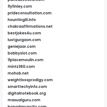
flyfinley.com
prideconsultation.com
hountinglil.info
chakraaffirmations.net
bestjokes4u.com
lustgurgaon.com
geniejaar.com
bobbyslot.com
11placemoulin.com
mintz360.com
mohob.net
weightlossprodigy.com
smarttechyinfo.com
digitalnotebook.org
maxualguru.com
bongdasuncity.com