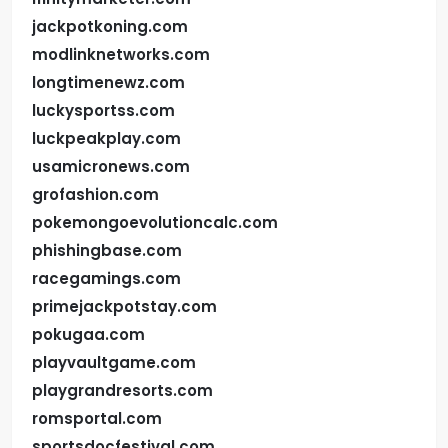
jackpotkoning.com
modlinknetworks.com
longtimenewz.com
luckysportss.com
luckpeakplay.com
usamicronews.com
grofashion.com
pokemongoevolutioncalc.com
phishingbase.com
racegamings.com
primejackpotstay.com
pokugaa.com
playvaultgame.com
playgrandresorts.com
romsportal.com
sportsdocfestival.com