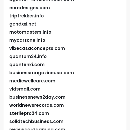
eomdesigns.com
triptrekker.info
gendxxi.net
motomasters.info
mycarzone.info
vibecasaconcepts.com
quantum24.info
quantenki.com
businessmagazineusa.com
medicwellcare.com
vidsmall.com
businessnews2day.com
worldnewsrecords.com
sterilepro24.com
solidtechbusiness.com
reviewcardgaming.com