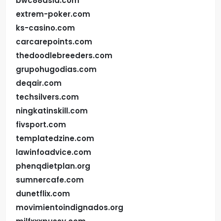
bwc88asia.com
extrem-poker.com
ks-casino.com
carcarepoints.com
thedoodlebreeders.com
grupohugodias.com
deqair.com
techsilvers.com
ningkatinskill.com
fivsport.com
templatedzine.com
lawinfoadvice.com
phenqdietplan.org
sumnercafe.com
dunetflix.com
movimientoindignados.org