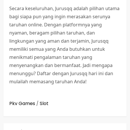
Secara keseluruhan, Jurusqq adalah pilihan utama
bagi siapa pun yang ingin merasakan serunya
taruhan online. Dengan platformnya yang
nyaman, beragam pilihan taruhan, dan
lingkungan yang aman dan terjamin, Jurusqq
memiliki semua yang Anda butuhkan untuk
menikmati pengalaman taruhan yang
menyenangkan dan bermanfaat. Jadi mengapa
menunggu? Daftar dengan Jurusqq hari ini dan
mulailah memasang taruhan Anda!
Pkv Games
/
Slot