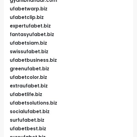
gyanibhandar.com
ufabetwarp.biz
ufabetclip.biz
expertufabet.biz
fantasyufabet.biz
ufabetsiam.biz
swissufabet.biz
ufabetbusiness.biz
greenufabet.biz
ufabetcolor.biz
extraufabet.biz
ufabetlife.biz
ufabetsolutions.biz
socialufabet.biz
surfufabet.biz
ufabetbest.biz