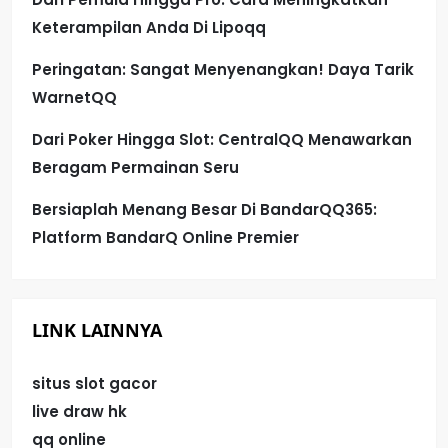
t
Keterampilan Anda Di Lipoqq
i
Peringatan: Sangat Menyenangkan! Daya Tarik
o
WarnetQQ
n
Dari Poker Hingga Slot: CentralQQ Menawarkan
Beragam Permainan Seru
Bersiaplah Menang Besar Di BandarQQ365:
Platform BandarQ Online Premier
LINK LAINNYA
situs slot gacor
live draw hk
qq online