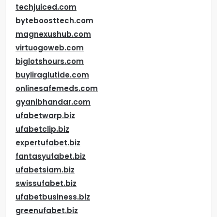
techjuiced.com
byteboosttech.com
magnexushub.com
virtuogoweb.com
biglotshours.com
buyliraglutide.com
onlinesafemeds.com
gyanibhandar.com
ufabetwarp.biz
ufabetclip.biz
expertufabet.biz
fantasyufabet.biz
ufabetsiam.biz
swissufabet.biz
ufabetbusiness.biz
greenufabet.biz