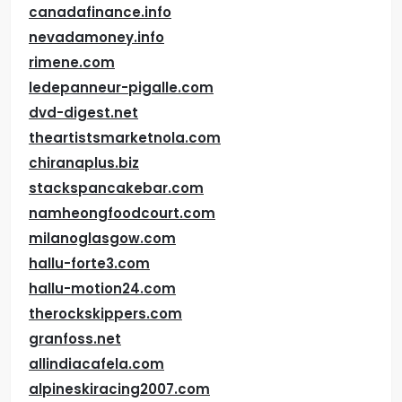
canadafinance.info
nevadamoney.info
rimene.com
ledepanneur-pigalle.com
dvd-digest.net
theartistsmarketnola.com
chiranaplus.biz
stackspancakebar.com
namheongfoodcourt.com
milanoglasgow.com
hallu-forte3.com
hallu-motion24.com
therockskippers.com
granfoss.net
allindiacafela.com
alpineskiracing2007.com