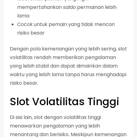
mempertahankan saldo permainan lebih
lama
Cocok untuk pemain yang tidak mencari
risiko besar
Dengan pola kemenangan yang lebih sering, slot
volatilitas rendah memberikan pengalaman
yang lebih stabil dan dapat dimainkan dalam
waktu yang lebih lama tanpa harus menghadapi
risiko besar.
Slot Volatilitas Tinggi
Di sisi lain, slot dengan volatilitas tinggi
menawarkan pengalaman yang lebih
menantang dan berisiko. Meskipun kemenangan