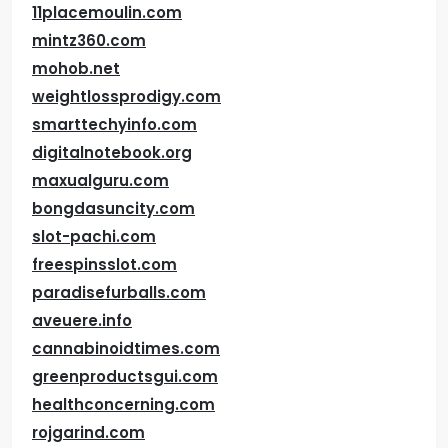
11placemoulin.com
mintz360.com
mohob.net
weightlossprodigy.com
smarttechyinfo.com
digitalnotebook.org
maxualguru.com
bongdasuncity.com
slot-pachi.com
freespinsslot.com
paradisefurballs.com
aveuere.info
cannabinoidtimes.com
greenproductsgui.com
healthconcerning.com
rojgarind.com