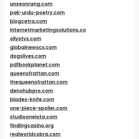
unseonrang.com
pak-urdu-poetry.com
blogcetra.com
internetmarketingsolutions.co
ollystvs.com
globalnewscx.com
dogslives.com
pdfbookplanet.com
queenofrattan.com
thequeenofrattan.com
denohubpro.com
blades-knife.com
one-piece-spoiler.com
studiooneiota.com
findingcasino.org
realworldcobra.com