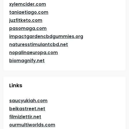
xylemcider.com
taniaetiago.com
juzfitketo.com
pasomaga.com
impactgardencbdgummies.org
naturesstimulantcbd.net
nopalinaeuropa.com
biomagnify.net
Links
saucyukiah.com
beikastreet.net
filmizlettir.net
ourmultiworlds.com