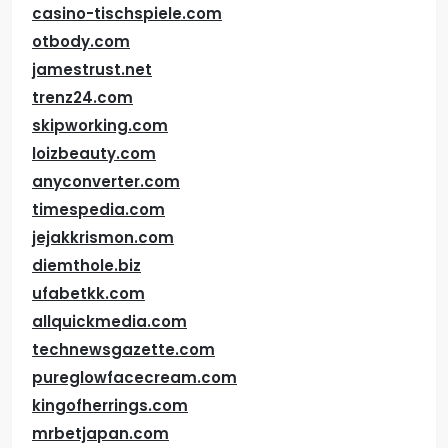
casino-tischspiele.com
otbody.com
jamestrust.net
trenz24.com
skipworking.com
loizbeauty.com
anyconverter.com
timespedia.com
jejakkrismon.com
diemthole.biz
ufabetkk.com
allquickmedia.com
technewsgazette.com
pureglowfacecream.com
kingofherrings.com
mrbetjapan.com