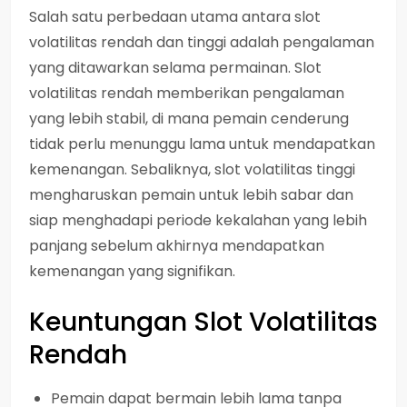
Salah satu perbedaan utama antara slot
volatilitas rendah dan tinggi adalah pengalaman
yang ditawarkan selama permainan. Slot
volatilitas rendah memberikan pengalaman
yang lebih stabil, di mana pemain cenderung
tidak perlu menunggu lama untuk mendapatkan
kemenangan. Sebaliknya, slot volatilitas tinggi
mengharuskan pemain untuk lebih sabar dan
siap menghadapi periode kekalahan yang lebih
panjang sebelum akhirnya mendapatkan
kemenangan yang signifikan.
Keuntungan Slot Volatilitas
Rendah
Pemain dapat bermain lebih lama tanpa