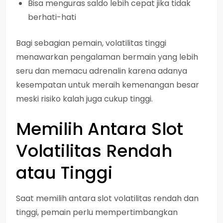
Bisa menguras saldo lebih cepat jika tidak
berhati-hati
Bagi sebagian pemain, volatilitas tinggi
menawarkan pengalaman bermain yang lebih
seru dan memacu adrenalin karena adanya
kesempatan untuk meraih kemenangan besar
meski risiko kalah juga cukup tinggi.
Memilih Antara Slot
Volatilitas Rendah
atau Tinggi
Saat memilih antara slot volatilitas rendah dan
tinggi, pemain perlu mempertimbangkan