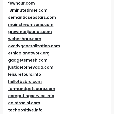
fewhour.com
18minutetimer.com
semanticseostars.com
mainstreamzone.com
growmarijuanas.com
webnshare.com
overlygeneralization.com
ethiopianetwork.org
gadgetsmesh.com
justicefornevada.com
leisuretours.info
hellotbsbro.com
farmandpetscare.com
computingservice.info
caiofracini.com
techpositive.info