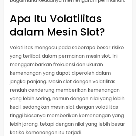
bagaimana keduanya memengaruhi permainan.
Apa Itu Volatilitas
dalam Mesin Slot?
Volatilitas mengacu pada seberapa besar risiko
yang terlibat dalam permainan mesin slot. Ini
menggambarkan frekuensi dan ukuran
kemenangan yang dapat diperoleh dalam
jangka panjang. Mesin slot dengan volatilitas
rendah cenderung memberikan kemenangan
yang lebih sering, namun dengan nilai yang lebih
kecil, sedangkan mesin slot dengan volatilitas
tinggi biasanya memberikan kemenangan yang
lebih jarang, tetapi dengan nilai yang lebih besar
ketika kemenangan itu terjadi.