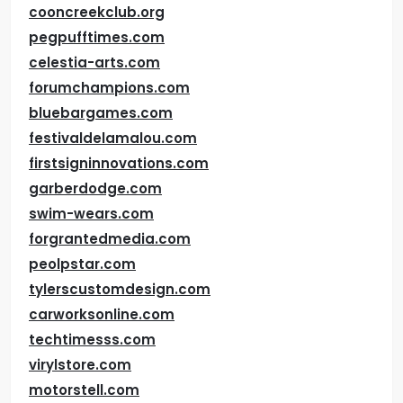
cooncreekclub.org
pegpufftimes.com
celestia-arts.com
forumchampions.com
bluebargames.com
festivaldelamalou.com
firstsigninnovations.com
garberdodge.com
swim-wears.com
forgrantedmedia.com
peolpstar.com
tylerscustomdesign.com
carworksonline.com
techtimesss.com
virylstore.com
motorstell.com