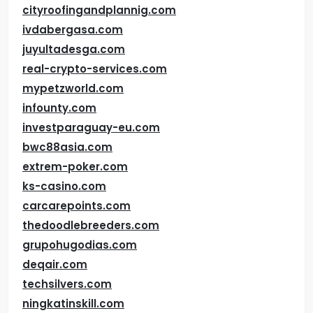
cityroofingandplannig.com
ivdabergasa.com
juyultadesga.com
real-crypto-services.com
mypetzworld.com
infounty.com
investparaguay-eu.com
bwc88asia.com
extrem-poker.com
ks-casino.com
carcarepoints.com
thedoodlebreeders.com
grupohugodias.com
deqair.com
techsilvers.com
ningkatinskill.com