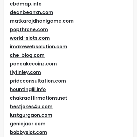
cbdmap.info
deanbeanxn.com
matkarajdhanigame.com
popthrone.com
world-slots.com
imakewebsolution.com
che-blog.com
pancakecoinz.com
flyfinley.com
prideconsultation.com
hountinglil.info
chakraaffirmations.net
bestjokes4u.com
lustgurgaon.com
geniejaar.com
bobbyslot.com