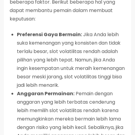
beberapa faktor. Berikut beberapa hal yang
dapat membantu pemain dalam membuat
keputusan:
Preferensi Gaya Bermain:
Jika Anda lebih
suka kemenangan yang konsisten dan tidak
terlalu besar, slot volatilitas rendah adalah
pilihan yang lebih tepat. Namun, jika Anda
ingin kesempatan untuk meraih kemenangan
besar meski jarang, slot volatilitas tinggi bisa
jadi lebih menarik.
Anggaran Permainan:
Pemain dengan
anggaran yang lebih terbatas cenderung
lebih memilih slot volatilitas rendah karena
memungkinkan mereka bermain lebih lama
dengan risiko yang lebih kecil. Sebaliknya, jika