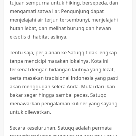
tujuan sempurna untuk hiking, bersepeda, dan
mengamati satwa liar. Pengunjung dapat
menjelajahi air terjun tersembunyi, menjelajahi
hutan lebat, dan melihat burung dan hewan
eksotis di habitat aslinya.
Tentu saja, perjalanan ke Satuqq tidak lengkap
tanpa mencicipi masakan lokalnya. Kota ini
terkenal dengan hidangan lautnya yang lezat,
serta masakan tradisional Indonesia yang pasti
akan menggugah selera Anda. Mulai dari ikan
bakar segar hingga sambal pedas, Satuqq
menawarkan pengalaman kuliner yang sayang
untuk dilewatkan.
Secara keseluruhan, Satuqq adalah permata