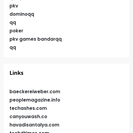
pkv
dominoqq
qq
poker
pkv games bandarqq
qq
Links
baeckereiweber.com
peoplemagazine.info
techashes.com
canyouwash.co
havadisantalya.com