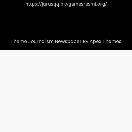
https://jurusqq.pkvgamesresmi.org/
Theme Journalism Newspaper By Apex Themes