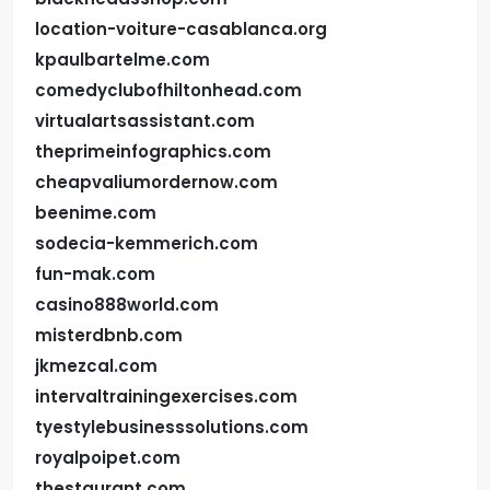
location-voiture-casablanca.org
kpaulbartelme.com
comedyclubofhiltonhead.com
virtualartsassistant.com
theprimeinfographics.com
cheapvaliumordernow.com
beenime.com
sodecia-kemmerich.com
fun-mak.com
casino888world.com
misterdbnb.com
jkmezcal.com
intervaltrainingexercises.com
tyestylebusinesssolutions.com
royalpoipet.com
thestaurant.com