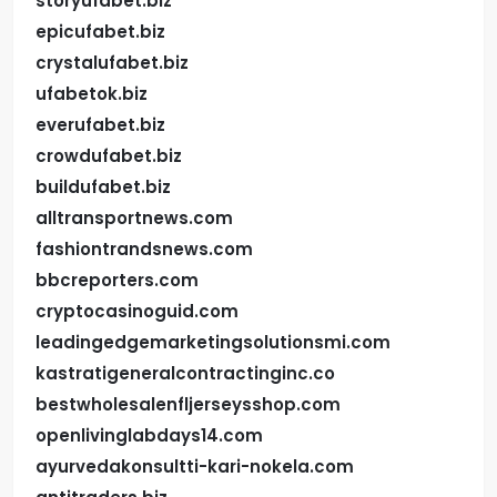
storyufabet.biz
epicufabet.biz
crystalufabet.biz
ufabetok.biz
everufabet.biz
crowdufabet.biz
buildufabet.biz
alltransportnews.com
fashiontrandsnews.com
bbcreporters.com
cryptocasinoguid.com
leadingedgemarketingsolutionsmi.com
kastratigeneralcontractinginc.co
bestwholesalenfljerseysshop.com
openlivinglabdays14.com
ayurvedakonsultti-kari-nokela.com