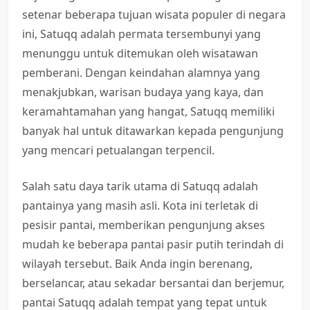
setenar beberapa tujuan wisata populer di negara
ini, Satuqq adalah permata tersembunyi yang
menunggu untuk ditemukan oleh wisatawan
pemberani. Dengan keindahan alamnya yang
menakjubkan, warisan budaya yang kaya, dan
keramahtamahan yang hangat, Satuqq memiliki
banyak hal untuk ditawarkan kepada pengunjung
yang mencari petualangan terpencil.
Salah satu daya tarik utama di Satuqq adalah
pantainya yang masih asli. Kota ini terletak di
pesisir pantai, memberikan pengunjung akses
mudah ke beberapa pantai pasir putih terindah di
wilayah tersebut. Baik Anda ingin berenang,
berselancar, atau sekadar bersantai dan berjemur,
pantai Satuqq adalah tempat yang tepat untuk