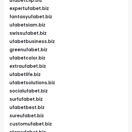
ufabetclip.biz
expertufabet.biz
fantasyufabet.biz
ufabetsiam.biz
swissufabet.biz
ufabetbusiness.biz
greenufabet.biz
ufabetcolor.biz
extraufabet.biz
ufabetlife.biz
ufabetsolutions.biz
socialufabet.biz
surfufabet.biz
ufabetbest.biz
sureufabet.biz
customufabet.biz