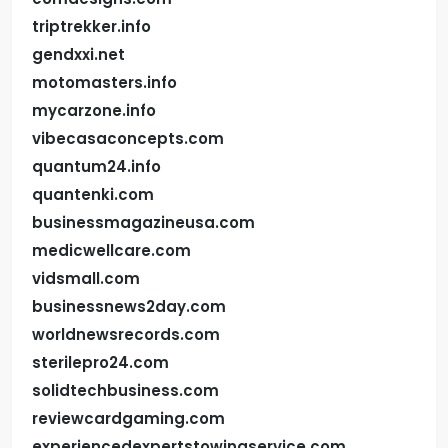
triptrekker.info
gendxxi.net
motomasters.info
mycarzone.info
vibecasaconcepts.com
quantum24.info
quantenki.com
businessmagazineusa.com
medicwellcare.com
vidsmall.com
businessnews2day.com
worldnewsrecords.com
sterilepro24.com
solidtechbusiness.com
reviewcardgaming.com
experiencedexpertstowingservice.com