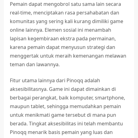
Pemain dapat mengobrol satu sama lain secara
real-time, menciptakan rasa persahabatan dan
komunitas yang sering kali kurang dimiliki game
online lainnya. Elemen sosial ini menambah
lapisan kegembiraan ekstra pada permainan,
karena pemain dapat menyusun strategi dan
menggertak untuk meraih kemenangan melawan
teman dan lawannya.
Fitur utama lainnya dari Pinoqq adalah
aksesibilitasnya. Game ini dapat dimainkan di
berbagai perangkat, baik komputer, smartphone,
maupun tablet, sehingga memudahkan pemain
untuk menikmati game tersebut di mana pun
berada. Tingkat aksesibilitas ini telah membantu
Pinoqq menarik basis pemain yang luas dan