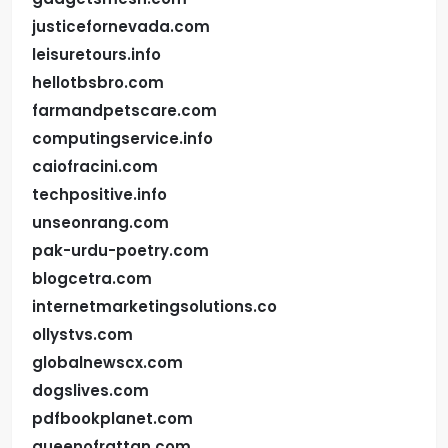
justicefornevada.com
leisuretours.info
hellotbsbro.com
farmandpetscare.com
computingservice.info
caiofracini.com
techpositive.info
unseonrang.com
pak-urdu-poetry.com
blogcetra.com
internetmarketingsolutions.co
ollystvs.com
globalnewscx.com
dogslives.com
pdfbookplanet.com
queenofrattan.com