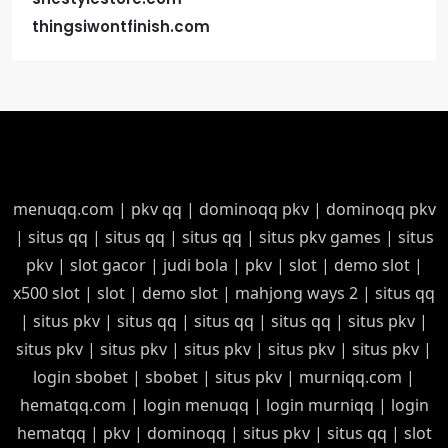
thingsiwontfinish.com
menuqq.com
|
pkv qq
|
dominoqq pkv
|
dominoqq pkv
|
situs qq
|
situs qq
|
situs qq
|
situs pkv games
|
situs
pkv
|
slot gacor
|
judi bola
|
pkv
|
slot
|
demo slot
|
x500 slot
|
slot
|
demo slot
|
mahjong ways 2
|
situs qq
|
situs pkv
|
situs qq
|
situs qq
|
situs qq
|
situs pkv
|
situs pkv
|
situs pkv
|
situs pkv
|
situs pkv
|
situs pkv
|
login sbobet
|
sbobet
|
situs pkv
|
murniqq.com
|
hematqq.com
|
login menuqq
|
login murniqq
|
login
hematqq
|
pkv
|
dominoqq
|
situs pkv
|
situs qq
|
slot