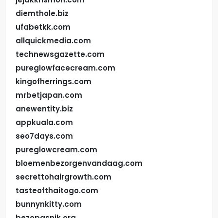
diemthole.biz
ufabetkk.com
allquickmedia.com
technewsgazette.com
pureglowfacecream.com
kingofherrings.com
mrbetjapan.com
anewentity.biz
appkuala.com
seo7days.com
pureglowcream.com
bloemenbezorgenvandaag.com
secrettohairgrowth.com
tasteofthaitogo.com
bunnynkitty.com
bezopasnik.org