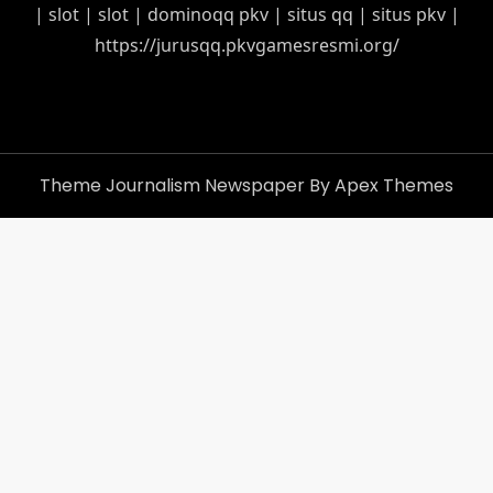
|
slot
|
slot
|
dominoqq pkv
|
situs qq
|
situs pkv
|
https://jurusqq.pkvgamesresmi.org/
Theme Journalism Newspaper By Apex Themes