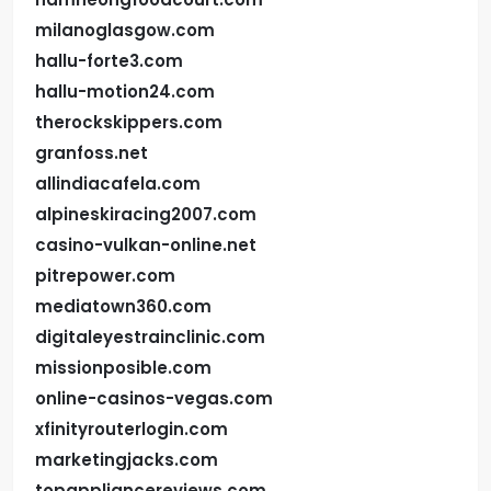
milanoglasgow.com
hallu-forte3.com
hallu-motion24.com
therockskippers.com
granfoss.net
allindiacafela.com
alpineskiracing2007.com
casino-vulkan-online.net
pitrepower.com
mediatown360.com
digitaleyestrainclinic.com
missionposible.com
online-casinos-vegas.com
xfinityrouterlogin.com
marketingjacks.com
topappliancereviews.com