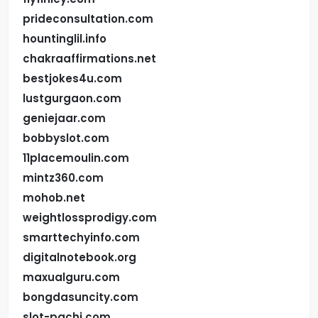
prideconsultation.com
hountinglil.info
chakraaffirmations.net
bestjokes4u.com
lustgurgaon.com
geniejaar.com
bobbyslot.com
11placemoulin.com
mintz360.com
mohob.net
weightlossprodigy.com
smarttechyinfo.com
digitalnotebook.org
maxualguru.com
bongdasuncity.com
slot-pachi.com