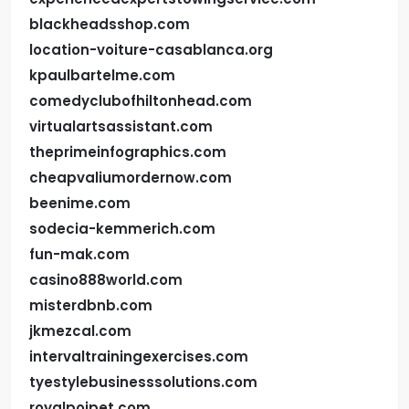
blackheadsshop.com
location-voiture-casablanca.org
kpaulbartelme.com
comedyclubofhiltonhead.com
virtualartsassistant.com
theprimeinfographics.com
cheapvaliumordernow.com
beenime.com
sodecia-kemmerich.com
fun-mak.com
casino888world.com
misterdbnb.com
jkmezcal.com
intervaltrainingexercises.com
tyestylebusinesssolutions.com
royalpoipet.com