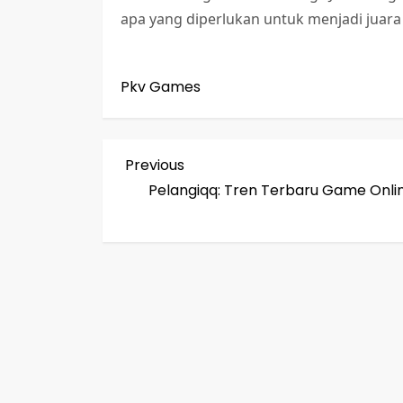
apa yang diperlukan untuk menjadi juara
Pkv Games
P
Previous
Previous
Post
Pelangiqq: Tren Terbaru Game Onli
o
s
t
n
a