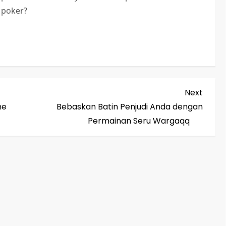
 poker?
Next
Next
Post
ne
Bebaskan Batin Penjudi Anda dengan
Permainan Seru Wargaqq