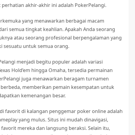
erhatian akhir-akhir ini adalah PokerPelangi.
e terkemuka yang menawarkan berbagai macam
ari semua tingkat keahlian. Apakah Anda seorang
luknya atau seorang profesional berpengalaman yang
ki sesuatu untuk semua orang.
langi menjadi begitu populer adalah variasi
Texas Hold’em hingga Omaha, tersedia permainan
PokerPelangi juga menawarkan beragam turnamen
 berbeda, memberikan pemain kesempatan untuk
dapatkan kemenangan besar.
i favorit di kalangan penggemar poker online adalah
play yang mulus. Situs ini mudah dinavigasi,
rit mereka dan langsung beraksi. Selain itu,