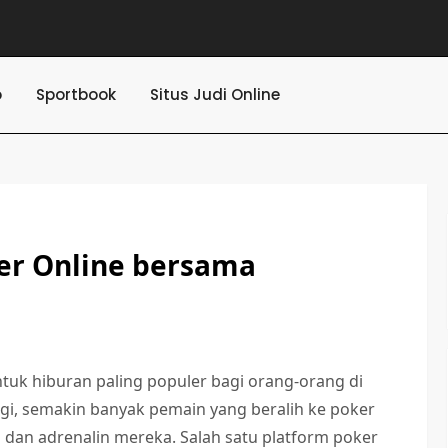
pat Berkumpulnya Para Pecinta Po
kumpulnya para pecinta poker online. Nikmati berbagai varian 
o
Sportbook
Situs Judi Online
er Online bersama
ntuk hiburan paling populer bagi orang-orang di
gi, semakin banyak pemain yang beralih ke poker
dan adrenalin mereka. Salah satu platform poker