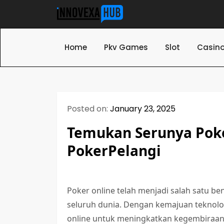
Skip
PKV Games: Tem
to
PKV Games adalah tempat ber
content
Home
Pkv Games
Slot
Casin
Posted on:
January 23, 2025
Temukan Serunya Pok
PokerPelangi
Poker online telah menjadi salah satu be
seluruh dunia. Dengan kemajuan teknolo
online untuk meningkatkan kegembiraan 