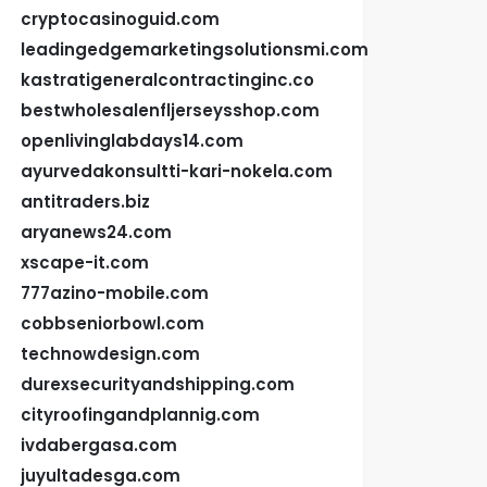
cryptocasinoguid.com
leadingedgemarketingsolutionsmi.com
kastratigeneralcontractinginc.co
bestwholesalenfljerseysshop.com
openlivinglabdays14.com
ayurvedakonsultti-kari-nokela.com
antitraders.biz
aryanews24.com
xscape-it.com
777azino-mobile.com
cobbseniorbowl.com
technowdesign.com
durexsecurityandshipping.com
cityroofingandplannig.com
ivdabergasa.com
juyultadesga.com