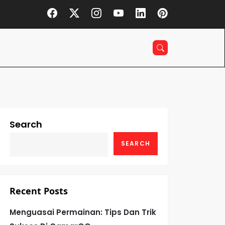
ker Online
poker dengan komunitas besar dan peluang menang yang tinggi.
Search
SEARCH
Recent Posts
Menguasai Permainan: Tips Dan Trik