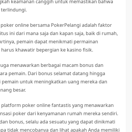
ngkah keamanan canggih untuk memastikan bahwa
terlindungi.
 poker online bersama PokerPelangi adalah faktor
s ini dari mana saja dan kapan saja, baik di rumah,
. Artinya, pemain dapat menikmati permainan
harus khawatir bepergian ke kasino fisik.
i juga menawarkan berbagai macam bonus dan
ara pemain. Dari bonus selamat datang hingga
agi pemain untuk meningkatkan uang mereka dan
nang besar.
 platform poker online fantastis yang menawarkan
sasi poker dari kenyamanan rumah mereka sendiri.
n bonus, selalu ada sesuatu yang dapat dinikmati
apa tidak mencobanya dan lihat apakah Anda memiliki