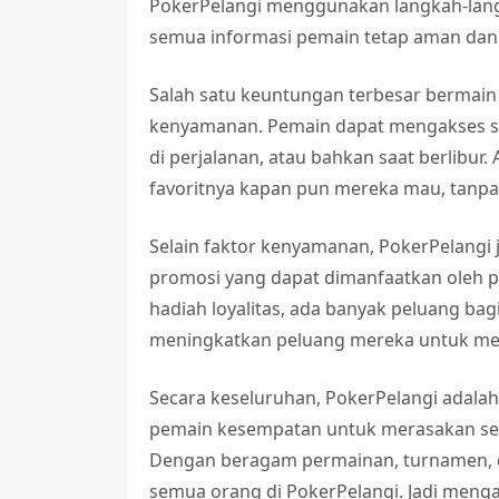
PokerPelangi menggunakan langkah-la
semua informasi pemain tetap aman dan 
Salah satu keuntungan terbesar bermain
kenyamanan. Pemain dapat mengakses situ
di perjalanan, atau bahkan saat berlibur
favoritnya kapan pun mereka mau, tanpa 
Selain faktor kenyamanan, PokerPelang
promosi yang dapat dimanfaatkan oleh p
hadiah loyalitas, ada banyak peluang b
meningkatkan peluang mereka untuk me
Secara keseluruhan, PokerPelangi adalah
pemain kesempatan untuk merasakan sen
Dengan beragam permainan, turnamen, da
semua orang di PokerPelangi. Jadi meng