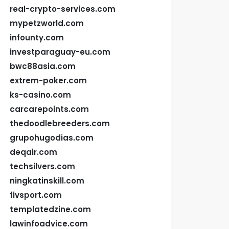
real-crypto-services.com
mypetzworld.com
infounty.com
investparaguay-eu.com
bwc88asia.com
extrem-poker.com
ks-casino.com
carcarepoints.com
thedoodlebreeders.com
grupohugodias.com
deqair.com
techsilvers.com
ningkatinskill.com
fivsport.com
templatedzine.com
lawinfoadvice.com