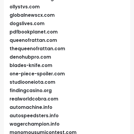
ollystvs.com
globalnewscx.com
dogslives.com
pdfbookplanet.com
queenofrattan.com
thequeenofrattan.com
denohubpro.com
blades-knife.com
one-piece-spoiler.com
studiooneiota.com
findingcasino.org
realworldcobra.com
automachine.info
autospeedsters.info
wagerchampion.info
monomousumicontest.com