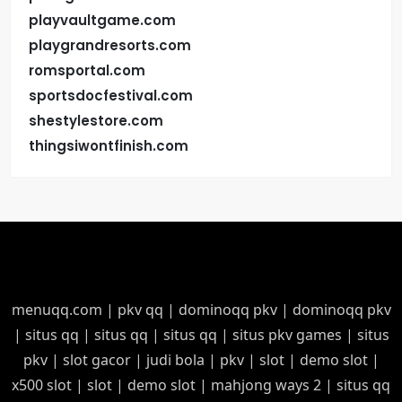
playvaultgame.com
playgrandresorts.com
romsportal.com
sportsdocfestival.com
shestylestore.com
thingsiwontfinish.com
menuqq.com
|
pkv qq
|
dominoqq pkv
|
dominoqq pkv
|
situs qq
|
situs qq
|
situs qq
|
situs pkv games
|
situs
pkv
|
slot gacor
|
judi bola
|
pkv
|
slot
|
demo slot
|
x500 slot
|
slot
|
demo slot
|
mahjong ways 2
|
situs qq