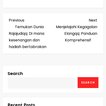
P
Previous
Next
Previous
Next
Post
Post
Temukan Dunia
Menjelajahi Kegagalan
o
Rajajudiqq: Di mana
Elangqq: Panduan
s
kesenangan dan
Komprehensif
hadiah bertabrakan
t
n
a
Search
v
SEARCH
i
g
Recent Posts