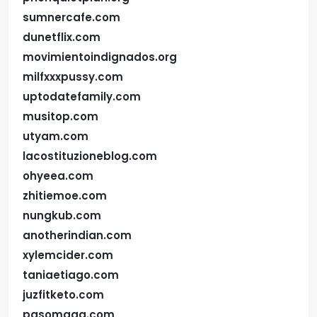
sumnercafe.com
dunetflix.com
movimientoindignados.org
milfxxxpussy.com
uptodatefamily.com
musitop.com
utyam.com
lacostituzioneblog.com
ohyeea.com
zhitiemoe.com
nungkub.com
anotherindian.com
xylemcider.com
taniaetiago.com
juzfitketo.com
pasomaga.com