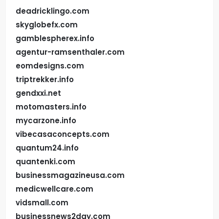
deadricklingo.com
skyglobefx.com
gamblespherex.info
agentur-ramsenthaler.com
eomdesigns.com
triptrekker.info
gendxxi.net
motomasters.info
mycarzone.info
vibecasaconcepts.com
quantum24.info
quantenki.com
businessmagazineusa.com
medicwellcare.com
vidsmall.com
businessnews2day.com