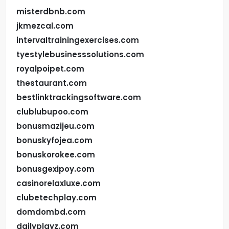
misterdbnb.com
jkmezcal.com
intervaltrainingexercises.com
tyestylebusinesssolutions.com
royalpoipet.com
thestaurant.com
bestlinktrackingsoftware.com
clublubupoo.com
bonusmazijeu.com
bonuskyfojea.com
bonuskorokee.com
bonusgexipoy.com
casinorelaxluxe.com
clubetechplay.com
domdombd.com
dailyplayz.com