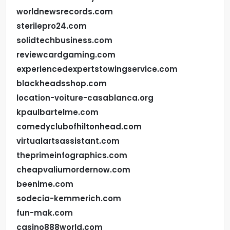
worldnewsrecords.com
sterilepro24.com
solidtechbusiness.com
reviewcardgaming.com
experiencedexpertstowingservice.com
blackheadsshop.com
location-voiture-casablanca.org
kpaulbartelme.com
comedyclubofhiltonhead.com
virtualartsassistant.com
theprimeinfographics.com
cheapvaliumordernow.com
beenime.com
sodecia-kemmerich.com
fun-mak.com
casino888world.com