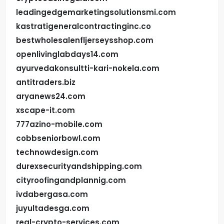
leadingedgemarketingsolutionsmi.com
kastratigeneralcontractinginc.co
bestwholesalenfljerseysshop.com
openlivinglabdays14.com
ayurvedakonsultti-kari-nokela.com
antitraders.biz
aryanews24.com
xscape-it.com
777azino-mobile.com
cobbseniorbowl.com
technowdesign.com
durexsecurityandshipping.com
cityroofingandplannig.com
ivdabergasa.com
juyultadesga.com
real-crypto-services.com