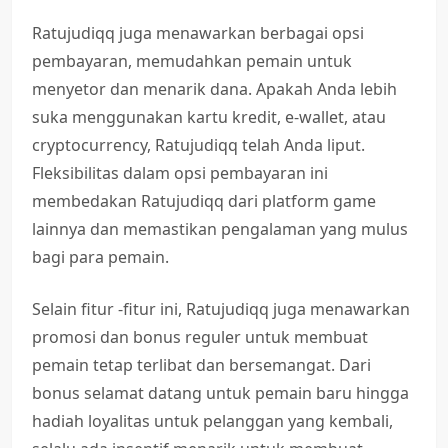
Ratujudiqq juga menawarkan berbagai opsi
pembayaran, memudahkan pemain untuk
menyetor dan menarik dana. Apakah Anda lebih
suka menggunakan kartu kredit, e-wallet, atau
cryptocurrency, Ratujudiqq telah Anda liput.
Fleksibilitas dalam opsi pembayaran ini
membedakan Ratujudiqq dari platform game
lainnya dan memastikan pengalaman yang mulus
bagi para pemain.
Selain fitur -fitur ini, Ratujudiqq juga menawarkan
promosi dan bonus reguler untuk membuat
pemain tetap terlibat dan bersemangat. Dari
bonus selamat datang untuk pemain baru hingga
hadiah loyalitas untuk pelanggan yang kembali,