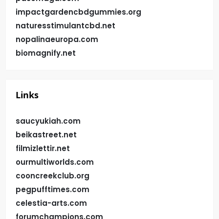
impactgardencbdgummies.org
naturesstimulantcbd.net
nopalinaeuropa.com
biomagnify.net
Links
saucyukiah.com
beikastreet.net
filmizlettir.net
ourmultiworlds.com
cooncreekclub.org
pegpufftimes.com
celestia-arts.com
forumchampions.com