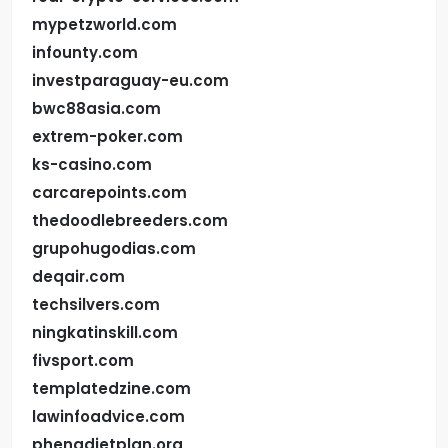
mypetzworld.com
infounty.com
investparaguay-eu.com
bwc88asia.com
extrem-poker.com
ks-casino.com
carcarepoints.com
thedoodlebreeders.com
grupohugodias.com
deqair.com
techsilvers.com
ningkatinskill.com
fivsport.com
templatedzine.com
lawinfoadvice.com
phenqdietplan.org