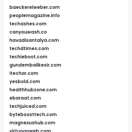
baeckereiweber.com
peoplemagazine.info
techashes.com
canyouwash.co
havadisantalya.com
techdtimes.com
techieboot.com
gundembalikesir.com
itechar.com
yesbold.com
healthhubzone.com
ebaraat.com
techjuiced.com
byteboosttech.com
magnexushub.com
virtuogoweb.com