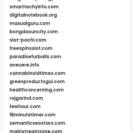
smarttechyinfo.com
digitalnotebook.org
maxualguru.com
bongdasuncity.com
slot-pachi.com
freespinsslot.com
paradisefurballs.com
aveuere.info
cannabinoidtimes.com
greenproductsgui.com
healthconcerning.com
rojgarind.com
fewhour.com
18minutetimer.com
semanticseostars.com
mainstreamzone.com