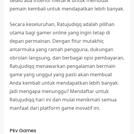
selalu ada insentif menarik untuk membuat
pemain kembali untuk mendapatkan lebih banyak.
Secara keseluruhan, Ratujudiqq adalah pilihan
utama bagi gamer online yang ingin tetap di
depan permainan. Dengan fitur mutakhir,
antarmuka yang ramah pengguna, dukungan
obrolan langsung, dan berbagai opsi pembayaran,
Ratujudiqq menawarkan pengalaman bermain
game yang unggul yang pasti akan membuat
Anda kembali untuk mendapatkan lebih banyak.
Jadi mengapa menunggu? Mendaftar untuk
Ratujudiqq hari ini dan mulai menikmati semua
manfaat dari platform game inovatif ini.
Pkv Games