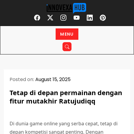
Skip
PKV Games
to
PKV Games adalah
Tempat
content
tempat berkumpulnya
Berkumpuln
para pecinta poker
MENU
Para Pecin
online. Nikmati
berbagai varian poker
Poker Onli
dengan komunitas
besar dan peluang
menang yang tinggi.
Posted on:
August 15, 2025
Tetap di depan permainan dengan
fitur mutakhir Ratujudiqq
Di dunia game online yang serba cepat, tetap di
depan kompetisi sangat penting. Dengan