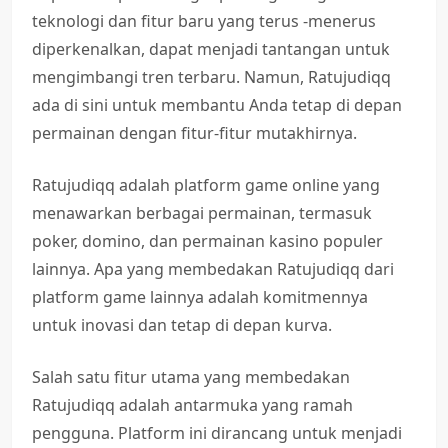
teknologi dan fitur baru yang terus -menerus
diperkenalkan, dapat menjadi tantangan untuk
mengimbangi tren terbaru. Namun, Ratujudiqq
ada di sini untuk membantu Anda tetap di depan
permainan dengan fitur-fitur mutakhirnya.
Ratujudiqq adalah platform game online yang
menawarkan berbagai permainan, termasuk
poker, domino, dan permainan kasino populer
lainnya. Apa yang membedakan Ratujudiqq dari
platform game lainnya adalah komitmennya
untuk inovasi dan tetap di depan kurva.
Salah satu fitur utama yang membedakan
Ratujudiqq adalah antarmuka yang ramah
pengguna. Platform ini dirancang untuk menjadi