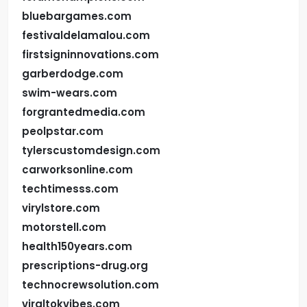
bluebargames.com
festivaldelamalou.com
firstsigninnovations.com
garberdodge.com
swim-wears.com
forgrantedmedia.com
peolpstar.com
tylerscustomdesign.com
carworksonline.com
techtimesss.com
virylstore.com
motorstell.com
health150years.com
prescriptions-drug.org
technocrewsolution.com
viraltokvibes.com