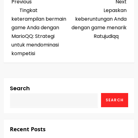
P
Previous
Next
Previous
Next
Post
Post
Tingkat
Lepaskan
o
keterampilan bermain
keberuntungan Anda
s
game Anda dengan
dengan game menarik
MarioQQ: Strategi
Ratujudiqq
t
untuk mendominasi
kompetisi
n
a
v
Search
i
SEARCH
g
a
Recent Posts