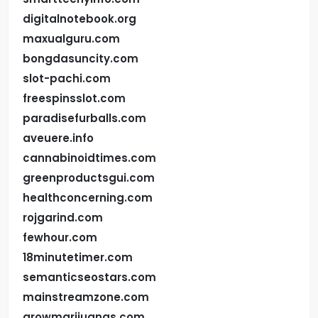
digitalnotebook.org
maxualguru.com
bongdasuncity.com
slot-pachi.com
freespinsslot.com
paradisefurballs.com
aveuere.info
cannabinoidtimes.com
greenproductsgui.com
healthconcerning.com
rojgarind.com
fewhour.com
18minutetimer.com
semanticseostars.com
mainstreamzone.com
growmarijuanas.com