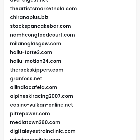
theartistsmarketnola.com
chiranaplus.biz
stackspancakebar.com
namheongfoodcourt.com
milanoglasgow.com
hallu-forte3.com
hallu-motion24.com
therockskippers.com
granfoss.net
allindiacafela.com
alpineskiracing2007.com
casino-vulkan-online.net
pitrepower.com
mediatown360.com
digitaleyestrainclinic.com
missionposible.com