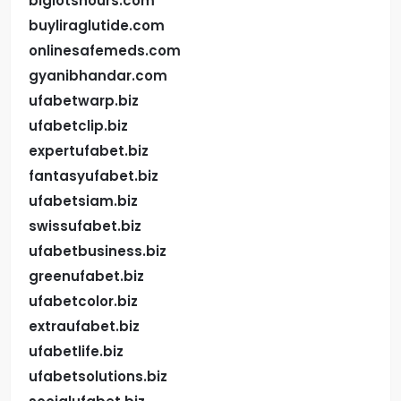
biglotshours.com
buyliraglutide.com
onlinesafemeds.com
gyanibhandar.com
ufabetwarp.biz
ufabetclip.biz
expertufabet.biz
fantasyufabet.biz
ufabetsiam.biz
swissufabet.biz
ufabetbusiness.biz
greenufabet.biz
ufabetcolor.biz
extraufabet.biz
ufabetlife.biz
ufabetsolutions.biz