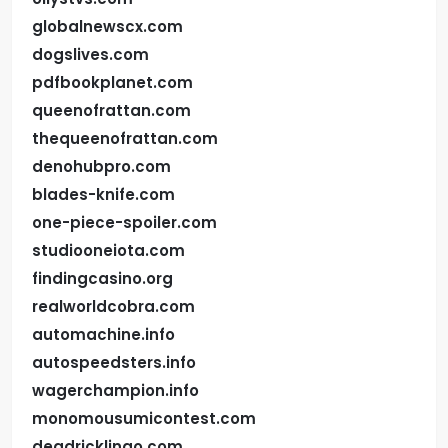
globalnewscx.com
dogslives.com
pdfbookplanet.com
queenofrattan.com
thequeenofrattan.com
denohubpro.com
blades-knife.com
one-piece-spoiler.com
studiooneiota.com
findingcasino.org
realworldcobra.com
automachine.info
autospeedsters.info
wagerchampion.info
monomousumicontest.com
deadricklingo.com