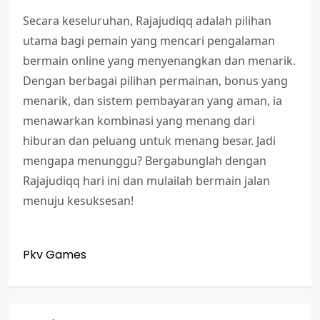
Secara keseluruhan, Rajajudiqq adalah pilihan
utama bagi pemain yang mencari pengalaman
bermain online yang menyenangkan dan menarik.
Dengan berbagai pilihan permainan, bonus yang
menarik, dan sistem pembayaran yang aman, ia
menawarkan kombinasi yang menang dari
hiburan dan peluang untuk menang besar. Jadi
mengapa menunggu? Bergabunglah dengan
Rajajudiqq hari ini dan mulailah bermain jalan
menuju kesuksesan!
Pkv Games