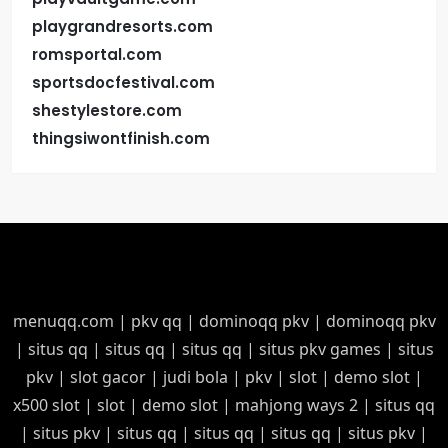
playgrandresorts.com
romsportal.com
sportsdocfestival.com
shestylestore.com
thingsiwontfinish.com
menuqq.com
|
pkv qq
|
dominoqq pkv
|
dominoqq pkv
|
situs qq
|
situs qq
|
situs qq
|
situs pkv games
|
situs
pkv
|
slot gacor
|
judi bola
|
pkv
|
slot
|
demo slot
|
x500 slot
|
slot
|
demo slot
|
mahjong ways 2
|
situs qq
|
situs pkv
|
situs qq
|
situs qq
|
situs qq
|
situs pkv
|