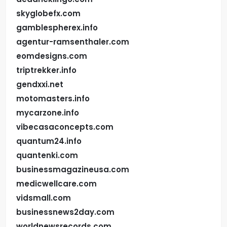
skyglobefx.com
gamblespherex.info
agentur-ramsenthaler.com
eomdesigns.com
triptrekker.info
gendxxi.net
motomasters.info
mycarzone.info
vibecasaconcepts.com
quantum24.info
quantenki.com
businessmagazineusa.com
medicwellcare.com
vidsmall.com
businessnews2day.com
worldnewsrecords.com