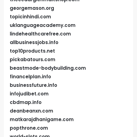
georgemason.org
topicinhindi.com
uklanguageacademy.com
lindehealthcarefree.com
allbusinessjobs.info
top10products.net
pickabatours.com
beastmode-bodybuilding.com
financelplan.info
businessfuture.info
infojudibet.com
cbdmap.info
deanbeanxn.com
matkarajdhanigame.com
popthrone.com
world-slots.com