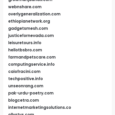
webnshare.com
overlygeneralization.com
ethiopianetwork.org
gadgetsmesh.com
justicefornevada.com
leisuretours.info
hellotbsbro.com
farmandpetscare.com
computingservice.info
caiofracini.com
techpositive.info
unseonrang.com
pak-urdu-poetry.com
blogcetra.com
internetmarketingsolutions.co
ollystvs.com