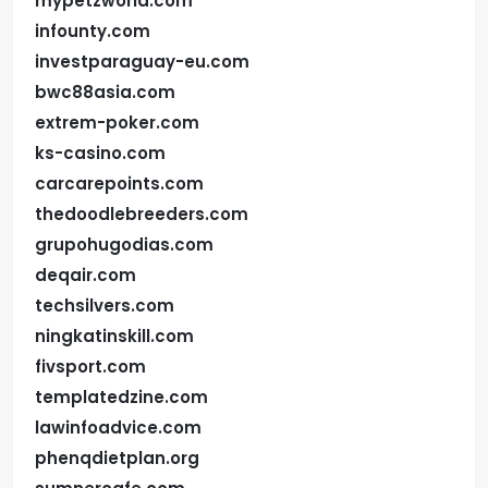
mypetzworld.com
infounty.com
investparaguay-eu.com
bwc88asia.com
extrem-poker.com
ks-casino.com
carcarepoints.com
thedoodlebreeders.com
grupohugodias.com
deqair.com
techsilvers.com
ningkatinskill.com
fivsport.com
templatedzine.com
lawinfoadvice.com
phenqdietplan.org