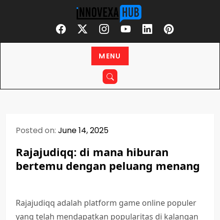
Skip
PKV Games
to
PKV Games adalah
Tempat
content
tempat berkumpulnya
Berkumpuln
para pecinta poker
MENU
Para Pecin
online. Nikmati
berbagai varian poker
Poker Onli
dengan komunitas
besar dan peluang
menang yang tinggi.
Posted on:
June 14, 2025
Rajajudiqq: di mana hiburan
bertemu dengan peluang menang
Rajajudiqq adalah platform game online populer
yang telah mendapatkan popularitas di kalangan