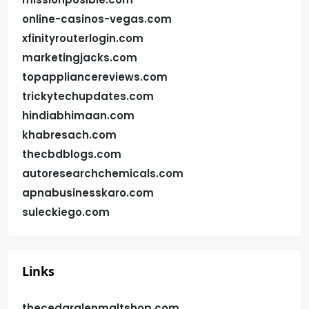
online-casinos-vegas.com
xfinityrouterlogin.com
marketingjacks.com
topappliancereviews.com
trickytechupdates.com
hindiabhimaan.com
khabresach.com
thecbdblogs.com
autoresearchchemicals.com
apnabusinesskaro.com
suleckiego.com
Links
thecedarglenmaltshop.com