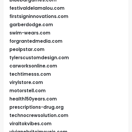
festivaldelamalou.com
firstsigninnovations.com
garberdodge.com
swim-wears.com
forgrantedmedia.com
peolpstar.com
tylerscustomdesign.com
carworksonline.com
techtimesss.com
virylstore.com
motorstell.com
health150years.com
prescriptions-drug.org
technocrewsolution.com
viraltokvibes.com
vivianebritoimoveis.com