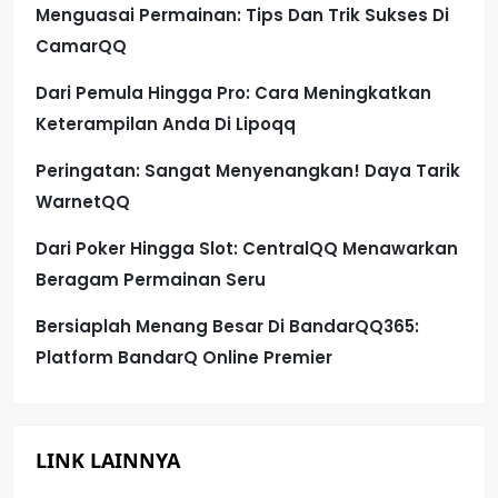
t
Menguasai Permainan: Tips Dan Trik Sukses Di
i
CamarQQ
o
Dari Pemula Hingga Pro: Cara Meningkatkan
Keterampilan Anda Di Lipoqq
n
Peringatan: Sangat Menyenangkan! Daya Tarik
WarnetQQ
Dari Poker Hingga Slot: CentralQQ Menawarkan
Beragam Permainan Seru
Bersiaplah Menang Besar Di BandarQQ365:
Platform BandarQ Online Premier
LINK LAINNYA